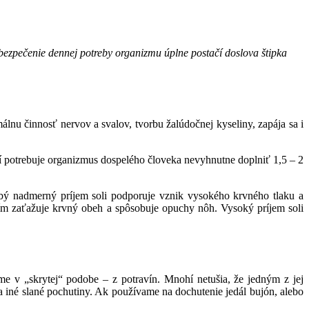
bezpečenie dennej potreby organizmu úplne postačí doslova štipka
nu činnosť nervov a svalov, tvorbu žalúdočnej kyseliny, zapája sa i
tí potrebuje organizmus dospelého človeka nevyhnutne doplniť 1,5 – 2
ý nadmerný príjem soli podporuje vznik vysokého krvného tlaku a
 čím zaťažuje krvný obeh a spôsobuje opuchy nôh. Vysoký príjem soli
e v „skrytej“ podobe – z potravín. Mnohí netušia, že jedným z jej
a iné slané pochutiny. Ak používame na dochutenie jedál bujón, alebo