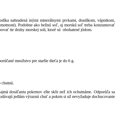
sodíka nahradená inými minerálnymi prvkami, draslíkom, vápnikom,
 hmotnosti). Podobne ako bežnú soľ, aj morskú soľ treba konzumovať
povať tie druhy morskej soli, ktoré sú obohatené jódom.
rúčané množstvo pre staršie dieťa je do 6 g.
o chutnú.
najmä dosáľaniu pokrmov ešte skôr než ich ochutnáme. Odporúča sa
Dodávajú jedlám výraznú chuť a pokrm si už nevyžaduje dochucovanie