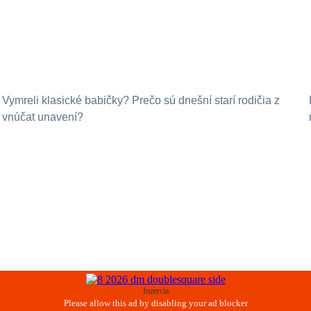
Vymreli klasické babičky? Prečo sú dnešní starí rodičia z
vnúčat unavení?
Inzercia