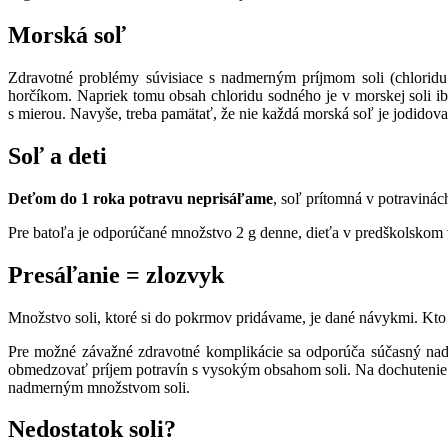
Morská soľ
Zdravotné problémy súvisiace s nadmerným príjmom soli (chloridu
horčíkom. Napriek tomu obsah chloridu sodného je v morskej soli i
s mierou. Navyše, treba pamätať, že nie každá morská soľ je jodidova
Soľ a deti
Deťom do 1 roka potravu neprisáľame
, soľ prítomná v potravinác
Pre batoľa je odporúčané množstvo 2 g denne, dieťa v predškolskom 
Presáľanie = zlozvyk
Množstvo soli, ktoré si do pokrmov pridávame, je dané návykmi. Kto 
Pre možné závažné zdravotné komplikácie sa odporúča súčasný nad
obmedzovať príjem potravín s vysokým obsahom soli. Na dochutenie 
nadmerným množstvom soli.
Nedostatok soli?