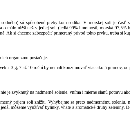
 sodného) sú spôsobené prebytkom sodíka. V morskej soli je časť 
ba o málo nižší než v jedlej soli (jedlá 99% hmotnosti, morská 97,5%
ná. Ak si chceme zabezpečiť primeraný prívod tohto prvku, treba si ku
h ich organizmu postačuje.
veku 3 g, 7 až 10 roční by nemali konzumovať viac ako 5 gramov, odpo
nie je zvyknutý na nadmerné solenie, vníma i mierne slanú potravu ak
merný príjem soli znížiť. Vyhýbajme sa preto nadmernému soleniu, 
jedál môžeme využívať bylinky, vňate a aromatické druhy zeleniny. 