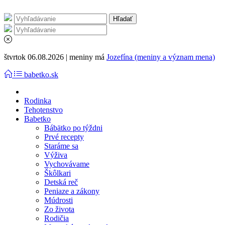
štvrtok 06.08.2026 | meniny má
Jozefína (meniny a význam mena)
babetko.sk
Rodinka
Tehotenstvo
Babetko
Bábätko po týždni
Prvé recepty
Staráme sa
Výživa
Vychovávame
Škôlkari
Detská reč
Peniaze a zákony
Múdrosti
Zo života
Rodičia