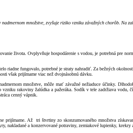
 v nadmernom množstve, zvyšuje riziko vzniku závažných chorôb. Na za
anie života. Ovplyvňuje hospodárenie s vodou, je potrebná pre normál
elo riadne fungovalo, potrebné je straty nahradiť. Za bežných okolnos
nosti však prijímame viac než dvojnásobnú dávku.
 nadmernom množstve, môže mať závažné nežiaduce účinky. Dlhodob
ko vzniku rakoviny žalúdka a pažeráka. Sodík v tele zadržiava vodu,
stráca cenný vápnik.
enne prijímame. Až tri štvrtiny zo skonzumovaného množstva získavam
yry, nakladané a konzervované potraviny, zemiakové lupienky, krekry 