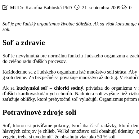
MUDr. Katarína Babinská PhD.
21. septembra 2009
0
Soľ je pre ľudský organizmus životne dôležitá. Ak sa však konzumuje
soli.
Soľ a zdravie
Soľ je nevyhnutná pre normálnu funkciu ľudského organizmu a zachov
do celého radu ďalších procesov.
Každodenne sa z ľudského organizmu isté množstvo soli stráca. Aby t
g soli denne. Za bezpečné sa považuje množstvo až do 6 g. V skutoč
Ak sa
kuchynská soľ – chlorid sodný
, privádza do organizmu v
ďalších kardiovaskulárnych chorôb. Nadmiera soli zvyšuje tiež rizi
zaťažuje obličky, ktoré prebytočnú soľ vylučujú. Organizmus pritom 
Potravinové zdroje soli
Soľ, ktorou si prisáľame pokrmy, tvorí iba časť z dávky, ktorú d
hlavných zdrojov je chlieb. Veľké množstvo soli obsahujú údeniny, s
vegetu, treba si uvedomiť, že obsahujú viac ako 50 % soli.