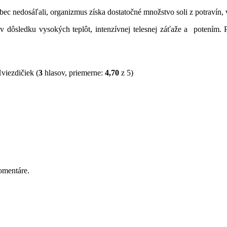
vôbec nedosáľali, organizmus získa dostatočné množstvo soli z potravín, 
 dôsledku vysokých teplôt, intenzívnej telesnej záťaže a potením. 
(
3
hlasov, priemerne:
4,70
z 5)
omentáre.