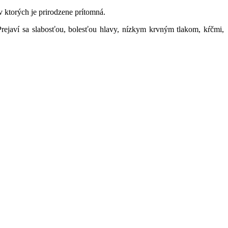
v ktorých je prirodzene prítomná.
Prejaví sa slabosťou, bolesťou hlavy, nízkym krvným tlakom, kŕčmi,