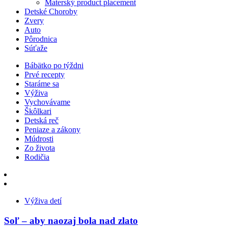
Materský product placement
Detské Choroby
Zvery
Auto
Pôrodnica
Súťaže
Bábätko po týždni
Prvé recepty
Staráme sa
Výživa
Vychovávame
Škôlkari
Detská reč
Peniaze a zákony
Múdrosti
Zo života
Rodičia
Výživa detí
Soľ – aby naozaj bola nad zlato