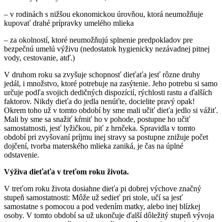
– v rodinách s nižšou ekonomickou úrovňou, ktorá neumožňuje
kupovať drahé prípravky umelého mlieka
– za okolností, ktoré neumožňujú splnenie predpokladov pre
bezpečnú umelú výživu (nedostatok hygienicky nezávadnej pitnej
vody, cestovanie, atď.)
V druhom roku sa zvyšuje schopnosť dieťaťa jesť rôzne druhy
jedál, i množstvo, ktoré potrebuje na zasýtenie. Jeho potrebu si samo
určuje podľa svojich dedičných dispozícií, rýchlosti rastu a ďalších
faktorov. Nikdy dieťa do jedla nenúťte, docielite pravý opak!
Okrem toho už v tomto období by sme mali učiť dieťa jedlo si vážiť.
Mali by sme sa snažiť kŕmiť ho v pohode, postupne ho učiť
samostatnosti, jesť lyžičkou, piť z hrnčeka. Spravidla v tomto
období pri zvyšovaní príjmu inej stravy sa postupne znižuje počet
dojčení, tvorba materského mlieka zaniká, je čas na úplné
odstavenie.
Výživa dieťaťa v treťom roku života.
V treťom roku života dosiahne dieťa pi dobrej výchove značný
stupeň samostatnosti: Môže už sedieť pri stole, učí sa jesť
samostatne s pomocou a pod vedením matky, alebo inej blízkej
osoby. V tomto období sa už ukončuje ďalší dôležitý stupeň vývoja