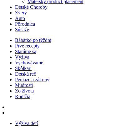
Materský product placement
Detské Choroby
Zvery
Auto
Pôrodnica
Súťaže
Bábätko po týždni
Prvé recepty
Staráme sa
Výživa
Vychovávame
Škôlkari
Detská reč
Peniaze a zákony
Múdrosti
Zo života
Rodičia
Výživa detí