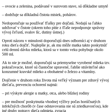
– ovocie a zelenina, podávané v surovom stave, sú dôkladne umyté
– dodržuje sa dôkladná čistota misiek, pohárov.
Nedoporučuje sa používať fľašky pre dojčatá. Nedajú sa ľahko
udržovať v čistote (okrem toho pitie z fľaše nepodporuje správny
vývoj čeľustí, svalov líc, dutiny ústnej.)
Oproti názoru v minulosti doporučujú dnes odborníci aj v druhom
roku dieťa dojčiť. Najlepšie je, ak mu môže matka takto poskytnúť
celú dennú dávku mlieka, ktorá sa v tomto veku pohybuje okolo
500 ml.
Ak to nie je možné, doporučujú sa priemyselne vyrobené mlieka tzv.
pokračovacie, ktoré sú čiastočne upravené, ľahšie stráviteľné ako
konzumné kravské mlieko a obohatené o železo a vitamíny.
Dojčenie v druhom roku života má veľký význam pre zdravý vývoj
dieťaťa, prevenciu ochorení najmä:
– pri výskyte alergie u matky, otca, alebo blízkej rodiny
– pre možnosť poskytnutia vhodnej výživy počas horúčnatých
infekčných chorôb (v čase odstavovania nie sú zriedkavosťou), kde
iné druhy potravy dieťa odmieta, zvracia