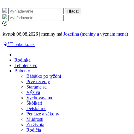
štvrtok 06.08.2026 | meniny má
Jozefína (meniny a význam mena)
babetko.sk
Rodinka
Tehotenstvo
Babetko
Bábätko po týždni
Prvé recepty
Staráme sa
Výživa
Vychovávame
Škôlkari
Detská reč
Peniaze a zákony
Múdrosti
Zo života
Rodičia