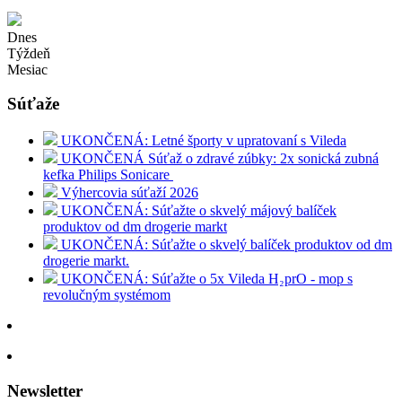
Dnes
Týždeň
Mesiac
Súťaže
UKONČENÁ: Letné športy v upratovaní s Vileda
UKONČENÁ Súťaž o zdravé zúbky: 2x sonická zubná
kefka Philips Sonicare
Výhercovia súťaží 2026
UKONČENÁ: Súťažte o skvelý májový balíček
produktov od dm drogerie markt
UKONČENÁ: Súťažte o skvelý balíček produktov od dm
drogerie markt.
UKONČENÁ: Súťažte o 5x Vileda H₂prO - mop s
revolučným systémom
Newsletter