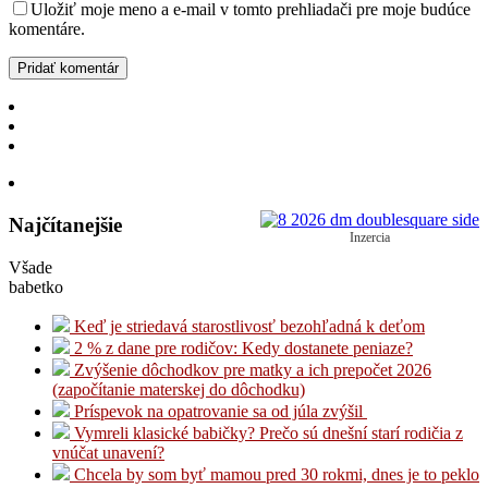
Uložiť moje meno a e-mail v tomto prehliadači pre moje budúce
komentáre.
Najčítanejšie
Inzercia
Všade
babetko
Keď je striedavá starostlivosť bezohľadná k deťom
2 % z dane pre rodičov: Kedy dostanete peniaze?
Zvýšenie dôchodkov pre matky a ich prepočet 2026
(započítanie materskej do dôchodku)
Príspevok na opatrovanie sa od júla zvýšil
Vymreli klasické babičky? Prečo sú dnešní starí rodičia z
vnúčat unavení?
Chcela by som byť mamou pred 30 rokmi, dnes je to peklo