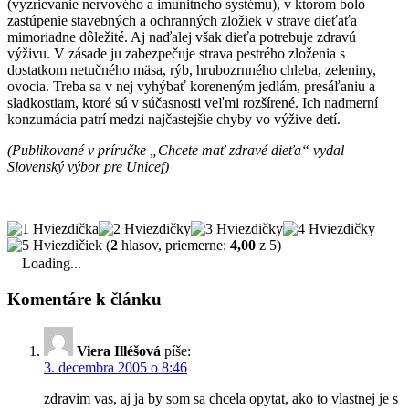
(vyzrievanie nervového a imunitného systému), v ktorom bolo
zastúpenie stavebných a ochranných zložiek v strave dieťaťa
mimoriadne dôležité. Aj naďalej však dieťa potrebuje zdravú
výživu. V zásade ju zabezpečuje strava pestrého zloženia s
dostatkom netučného mäsa, rýb, hrubozrnného chleba, zeleniny,
ovocia. Treba sa v nej vyhýbať koreneným jedlám, presáľaniu a
sladkostiam, ktoré sú v súčasnosti veľmi rozšírené. Ich nadmerní
konzumácia patrí medzi najčastejšie chyby vo výžive detí.
(Publikované v príručke „Chcete mať zdravé dieťa“ vydal
Slovenský výbor pre Unicef)
(
2
hlasov, priemerne:
4,00
z 5)
Loading...
Komentáre k článku
Viera Illéšová
píše:
3. decembra 2005 o 8:46
zdravim vas, aj ja by som sa chcela opytat, ako to vlastnej je s