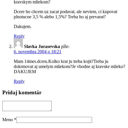
kravskym mliekom?
Dcere ho chcem uz zacat podavat, ale neviem, ci kupovat
plnotucne 3,5 % alebo 1,5%? Treba ho aj prevarat?
Dakujem.
Reply
Slavka Jurasevska
píše:
6. novembra 2004 o 18:21
Mam 14mes.dceru.Kolko krat ju treba kojit?Treba ju
dokrmovat aj umelym mliekom?Je vhodne aj kravske mlieko?
DAKUJEM
Reply
Pridaj komentár
Meno
*