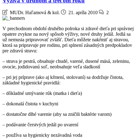
Výživa v druhom a treťom roku
MUDr. Haľamová & kol.
21. apríla 2010
2
V prechodnom období druhého polroka si zdravé dieťa pri správnej
opatere zvykne na nový spôsob výživy, nové druhy jedál. Jedlá sa
už nemusia pripravovať zvlášť. Dieťa môžete nakŕmiť aj stravou,
ktorá sa pripravuje pre rodinu, pri splnení zásadných predpokladov
pre zdravú stravu:
– strava je pestrá, obsahuje chudé, varené, dusené mäsá, zeleninu,
ovocie, jodidovanú soľ, neobsahuje veľa sladkostí
– pri jej príprave (ako aj kŕmení, stolovaní) sa dodržuje čistota,
základné hygienické pravidlá:
– dôkladné umývanie rúk (matka i dieťa)
– dokonalá čistota v kuchyni
– dostatočne dlhé varenie (aby sa zničili baktérie varom)
– podávanie čerstvých jedál po uvarení
– používa sa hygienicky nezávadná voda