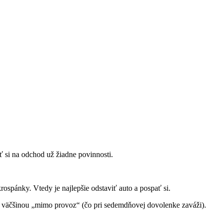
ť si na odchod už žiadne povinnosti.
spánky. Vtedy je najlepšie odstaviť auto a pospať si.
eň väčšinou „mimo provoz“ (čo pri sedemdňovej dovolenke zaváži).