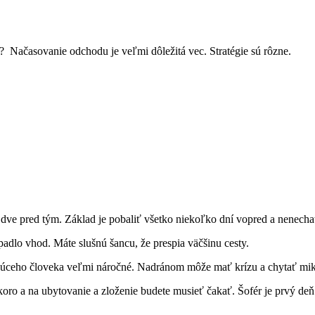
? Načasovanie odchodu je veľmi dôležitá vec. Stratégie sú rôzne.
 – dve pred tým. Základ je pobaliť všetko niekoľko dní vopred a nenecha
adlo vhod. Máte slušnú šancu, že prespia väčšinu cesty.
júceho človeka veľmi náročné. Nadránom môže mať krízu a chytať mikro
koro a na ubytovanie a zloženie budete musieť čakať. Šofér je prvý d