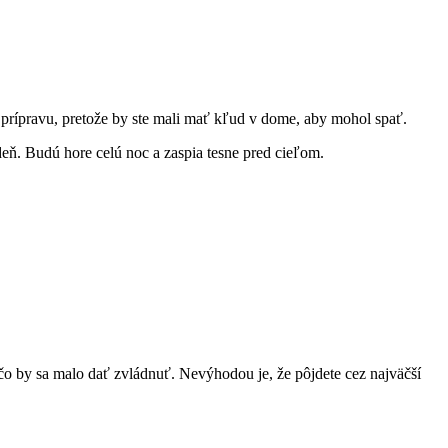
 prípravu, pretože by ste mali mať kľud v dome, aby mohol spať.
deň. Budú hore celú noc a zaspia tesne pred cieľom.
 čo by sa malo dať zvládnuť. Nevýhodou je, že pôjdete cez najväčší