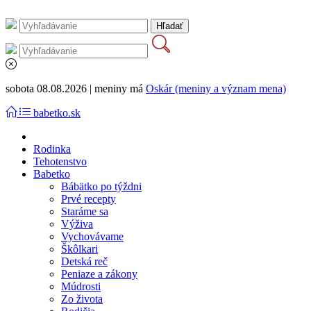
sobota 08.08.2026 | meniny má
Oskár (meniny a význam mena)
babetko.sk
Rodinka
Tehotenstvo
Babetko
Bábätko po týždni
Prvé recepty
Staráme sa
Výživa
Vychovávame
Škôlkari
Detská reč
Peniaze a zákony
Múdrosti
Zo života