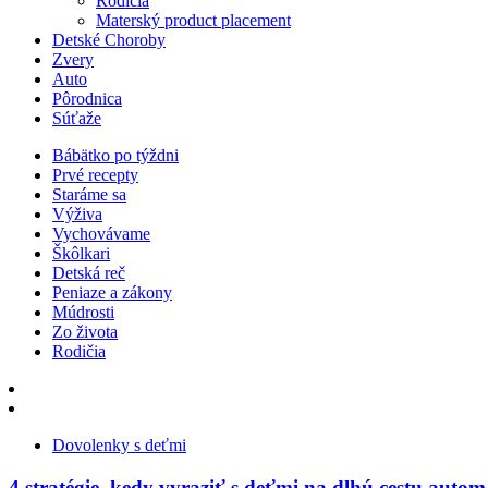
Rodičia
Materský product placement
Detské Choroby
Zvery
Auto
Pôrodnica
Súťaže
Bábätko po týždni
Prvé recepty
Staráme sa
Výživa
Vychovávame
Škôlkari
Detská reč
Peniaze a zákony
Múdrosti
Zo života
Rodičia
Dovolenky s deťmi
4 stratégie, kedy vyraziť s deťmi na dlhú cestu autom