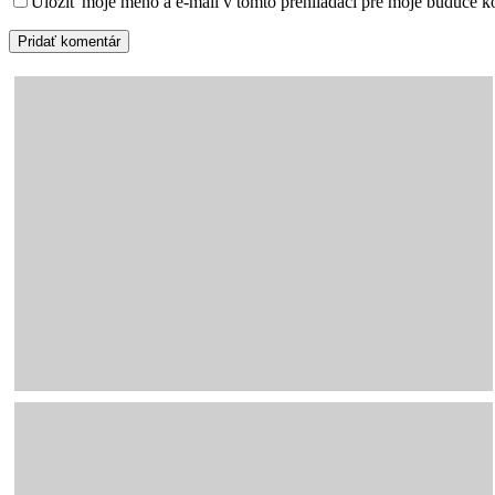
Uložiť moje meno a e-mail v tomto prehliadači pre moje budúce k