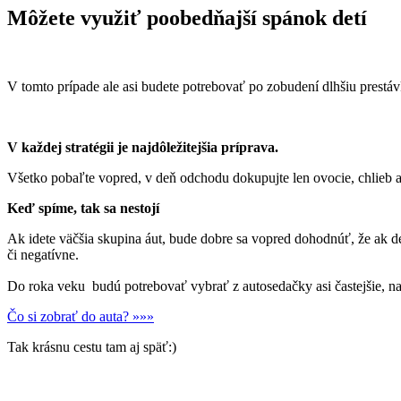
Môžete využiť poobedňajší spánok detí
V tomto prípade ale asi budete potrebovať po zobudení dlhšiu prestáv
V každej stratégii je najdôležitejšia príprava.
Všetko pobaľte vopred, v deň odchodu dokupujte len ovocie, chlieb a i
Keď spíme, tak sa nestojí
Ak idete väčšia skupina áut, bude dobre sa vopred dohodnúť, že ak det
či negatívne.
Do roka veku budú potrebovať vybrať z autosedačky asi častejšie, nad
Čo si zobrať do auta? »»»
Tak krásnu cestu tam aj späť:)