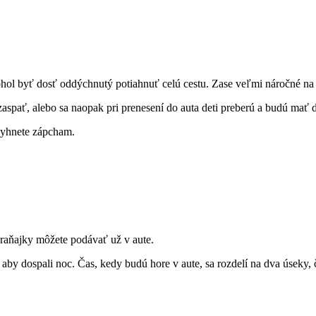
mohol byť dosť oddýchnutý potiahnuť celú cestu. Zase veľmi náročné na
 zaspať, alebo sa naopak pri prenesení do auta deti preberú a budú mať 
 vyhnete zápcham.
, raňajky môžete podávať už v aute.
aby dospali noc. Čas, kedy budú hore v aute, sa rozdelí na dva úseky,