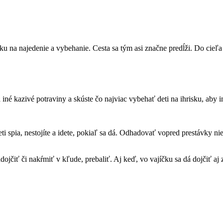
ku na najedenie a vybehanie. Cesta sa tým asi značne predĺži. Do cieľa
né kazivé potraviny a skúste čo najviac vybehať deti na ihrisku, aby i
i spia, nestojíte a idete, pokiaľ sa dá. Odhadovať vopred prestávky ni
ojčiť či nakŕmiť v kľude, prebaliť. Aj keď, vo vajíčku sa dá dojčiť aj 