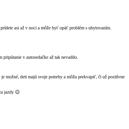
 prídete asi až v noci a môže byť opäť problém s ubytovaním.
m pripútanie v autosedačke až tak nevadilo.
e je možné, deti majú svoje potreby a môžu prekvapiť, či už pozitívne
za jazdy 😉