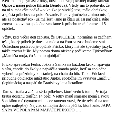
Keď mal môj syn asi 2 roky, dostal od svojej krstnej mamy knižku
Opice z našej police (Krista Bendová).
Vtedy ma to pobavilo, že
na tú si teda ešte počká – v knižke je súvislý text, málo obrázkov,
a spústa príbehov na pokračovanie. Pre dvojročného „mimo mísu“,
ale za posledný rok (už má šesť) sme ju čítali už asi päťkrát a stále
znova a znova sa spoločne vraciame k príbehu troch bratov a 15
opičiek.
Vždy, keď večer deti zapištia, že OPICÉÉÉÉ, normálne sa začínam
tešiť, ktorý príbeh je dnes na rade a na čom sa zase budeme smiať.
Ústrednou postavou je opičiak Fricko, ktorý má ale špeciálny jazyk,
takže trochu šušle. My potom doma niekedy počúvame Fjitkovčinu:
„Mamičta moja, čo ši mi to ujobija?“
Fricko sprevádza Ferka, Jožka a Samka na každom kroku, spávajú
s ním, chodia do školy a najväčšia sranda príde, keď sa spoločne
vyberú na prázdniny ku starkej, na chatu do hôr. Tu ku Frickovi
pribudne opičiacke mláďatko Jupko, spoločne im vystavia „máčiju“
(legitimácia) a naspäť do Bratislavy letia lietadlom.
Tam sa stratia a začína séria príbehov, ktoré vedú k tomu, že traja
bratia dostanú ďalších 14 opíc. Všetky majú smiešne mená a svoju
špeciálnu reč (synátor mi tu cez rameno vraví, že tie reči sú na tom
úplne najlepšie). Najviac sa mojim deťom páči tá, ktorá znie: JAPA
SAPA VOPOLAPAM MAPATEPEJKOPO ….