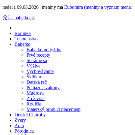
nedeľa 09.08.2026 | meniny má
Ľubomíra (meniny a vyznam mena)
babetko.sk
Rodinka
Tehotenstvo
Babetko
Bábätko po týždni
Prvé recepty
Staráme sa
Výživa
Vychovávame
Škôlkari
Detská reč
Peniaze a zákony
Múdrosti
Zo života
Rodičia
Materský product placement
Detské Choroby
Zvery
Auto
Pôrodnica