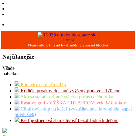
Inzercia
Najčítanejšie
Všade
babetko
Prídavky na dieťa 2025
Rodičia prvákov dostanú zvýšený prídavok 170 eur
Ako sa starať o zimné vtáctvo počas celého roka
Rastový graf - VÝŠKA CHLAPCOV: vek 3-18 rokov
Cibuľový sirup na kašeľ (vykašliavanie, laryngitída, zápal
priedušiek)
Keď je striedavá starostlivosť bezohľadná k deťom