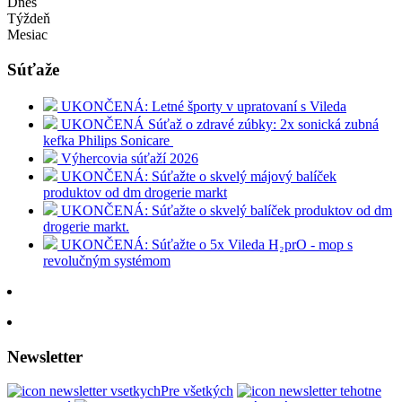
Dnes
Týždeň
Mesiac
Súťaže
UKONČENÁ: Letné športy v upratovaní s Vileda
UKONČENÁ Súťaž o zdravé zúbky: 2x sonická zubná
kefka Philips Sonicare
Výhercovia súťaží 2026
UKONČENÁ: Súťažte o skvelý májový balíček
produktov od dm drogerie markt
UKONČENÁ: Súťažte o skvelý balíček produktov od dm
drogerie markt.
UKONČENÁ: Súťažte o 5x Vileda H₂prO - mop s
revolučným systémom
Newsletter
Pre všetkých