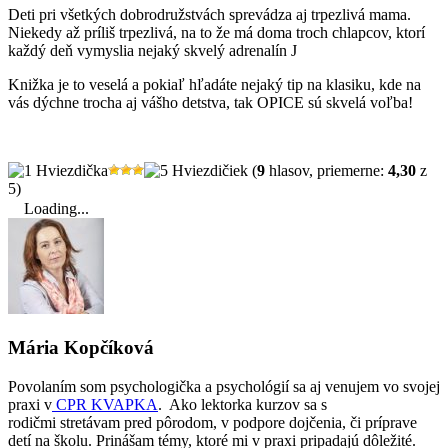
Deti pri všetkých dobrodružstvách sprevádza aj trpezlivá mama.
Niekedy až príliš trpezlivá, na to že má doma troch chlapcov, ktorí
každý deň vymyslia nejaký skvelý adrenalín J
Knižka je to veselá a pokiaľ hľadáte nejaký tip na klasiku, kde na
vás dýchne trocha aj vášho detstva, tak OPICE sú skvelá voľba!
(
9
hlasov, priemerne:
4,30
z
5)
Loading...
Mária Kopčíková
Povolaním som psychologička a psychológií sa aj venujem vo svojej
praxi v
CPR KVAPKA
. Ako lektorka kurzov sa s
rodičmi stretávam pred pôrodom, v podpore dojčenia, či príprave
detí na školu. Prinášam témy, ktoré mi v praxi pripadajú dôležité.