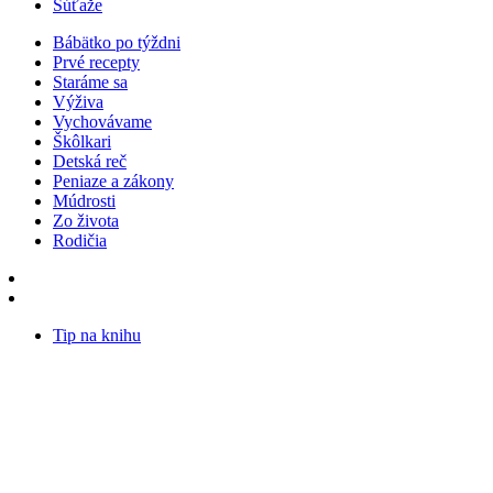
Súťaže
Bábätko po týždni
Prvé recepty
Staráme sa
Výživa
Vychovávame
Škôlkari
Detská reč
Peniaze a zákony
Múdrosti
Zo života
Rodičia
Tip na knihu