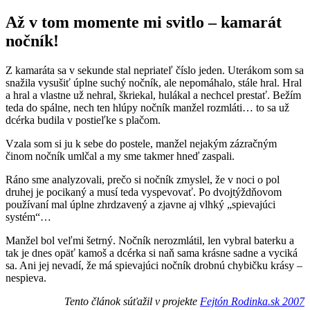
Až v tom momente mi svitlo – kamarát
nočník!
Z kamaráta sa v sekunde stal nepriateľ číslo jeden. Uterákom som sa
snažila vysušiť úplne suchý nočník, ale nepomáhalo, stále hral. Hral
a hral a vlastne už nehral, škriekal, hulákal a nechcel prestať. Bežím
teda do spálne, nech ten hlúpy nočník manžel rozmláti… to sa už
dcérka budila v postieľke s plačom.
Vzala som si ju k sebe do postele, manžel nejakým zázračným
činom nočník umlčal a my sme takmer hneď zaspali.
Ráno sme analyzovali, prečo si nočník zmyslel, že v noci o pol
druhej je pocikaný a musí teda vyspevovať. Po dvojtýždňovom
používaní mal úplne zhrdzavený a zjavne aj vlhký „spievajúci
systém“…
Manžel bol veľmi šetrný. Nočník nerozmlátil, len vybral baterku a
tak je dnes opäť kamoš a dcérka si naň sama krásne sadne a vyciká
sa. Ani jej nevadí, že má spievajúci nočník drobnú chybičku krásy –
nespieva.
Tento článok súťažil v projekte
Fejtón Rodinka.sk 2007