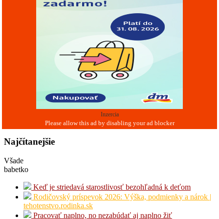
Inzercia
Najčítanejšie
Všade
babetko
Keď je striedavá starostlivosť bezohľadná k deťom
Rodičovský príspevok 2026: Výška, podmienky a nárok |
tehotenstvo.rodinka.sk
Pracovať naplno, no nezabúdať aj naplno žiť