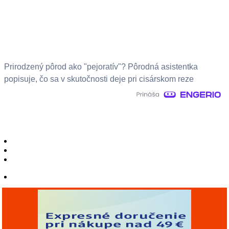
Prirodzený pôrod ako "pejoratív"? Pôrodná asistentka
popisuje, čo sa v skutočnosti deje pri cisárskom reze