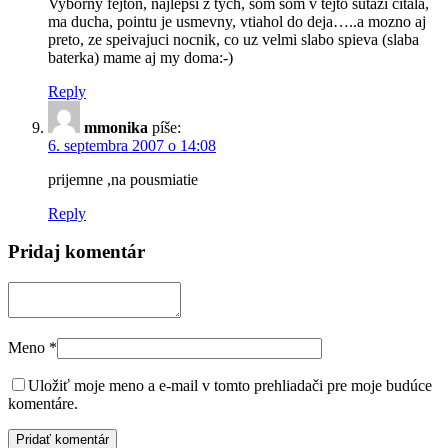
Vyborny fejton, najlepsi z tych, som som v tejto sutazi citala,
ma ducha, pointu je usmevny, vtiahol do deja…..a mozno aj
preto, ze speivajuci nocnik, co uz velmi slabo spieva (slaba
baterka) mame aj my doma:-)
Reply
mmonika
píše:
6. septembra 2007 o 14:08
prijemne ,na pousmiatie
Reply
Pridaj komentár
Meno
*
Uložiť moje meno a e-mail v tomto prehliadači pre moje budúce
komentáre.