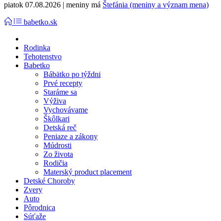
piatok 07.08.2026 | meniny má
Štefánia (meniny a význam mena)
babetko.sk
Rodinka
Tehotenstvo
Babetko
Bábätko po týždni
Prvé recepty
Staráme sa
Výživa
Vychovávame
Škôlkari
Detská reč
Peniaze a zákony
Múdrosti
Zo života
Rodičia
Materský product placement
Detské Choroby
Zvery
Auto
Pôrodnica
Súťaže