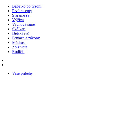
Bábätko po týždni
Prvé recepty
Staráme sa
Výživa
Vychovávame
Škôlkari
Detská reč
Peniaze a zákony
Múdrosti
Zo života
Rodičia
Vaše príbehy