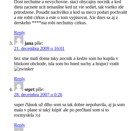
Dost nechutne a nevychovne. staci obycajny nocnik a ked
dieta zacnete ucit nenasilne ked uz vie sediet, tak vsetko ide
prirodzene. Posadit nachvilku a ked sa nieco podari pochvalit
a nie robit cirkus a este o tom vypisovat. Ale dnes sa aj z
derskeho ****nia robi nechutny cirkus.
Reply
jana
píše:
21. decembra 2009 o 16:01
tiez sme mali doma taky nocnik a kedze som ho kupila v
blizkom obchode, isla som ho hned suchy a hrajuci vratit
Reply
seprt
píše:
28. decembra 2007 o 0:26
super článok už dlho som sa tak dobre nepobavila, aj ja som
mala v plane si taký kúpiť ale po prečítaní som si to
rozmyslela :o)
Reply