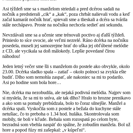
Asi týždeň sme sa s manželom striedali a pred dcérou sadali na
nočník a predstierali „cik“ a „kak“, poza chrbát nalievali vodu a keď
začal kamarát nočník hrať, spievali sme a tlieskali a dcéra sa tvárila
stále nechápavo. Proste na nočníku nechcela sedieť ani sekundu.
Nevzdávali sme sa a učenie sme trénovali poctivo aj ďalší týždeň.
Prinieslo to síce ovocie, ale veľmi nezrelé. Ráno dcérka na nočníku
posedela, museli jej samozrejme hrať do uška jej obľúbené melódie
z CD, ale vycikala sa doň málokedy. Lepšie povedané čírou
náhodou!
Jeden letný večer sme šli s manželom do postele ako obvykle, okolo
23.00. Dcérka sladko spala – zatiaľ – okolo polnoci sa zvykla ešte
budiť. Dlho som nemohla zaspať, ale nakoniec sa mi to podarilo.
Asi po hodine som bola hore…
Nie, dcérka ma nezobudila, ale nejaká podivná melódia. Najprv som
si myslela, že sa mi to sníva, ale tak dlho? Hralo to hrozne prenikavo
a ako som sa pomaly prebúdzala, bolo to čoraz silnejšie. Manžel a
dcérka spali. Vyskočila som z postele a bežala do kuchyne stále
netušiac, čo to preboha o 1.34 hod. huláka. Skontrolovala som
mobily, tie boli v kľude. Behala som rozospatá po celom byte,
bezradná som vbehla naspäť do spálne, že zobudím manžela. Bol už
hore a popod fúzy mi zašepkal: „v kúpeľni“.