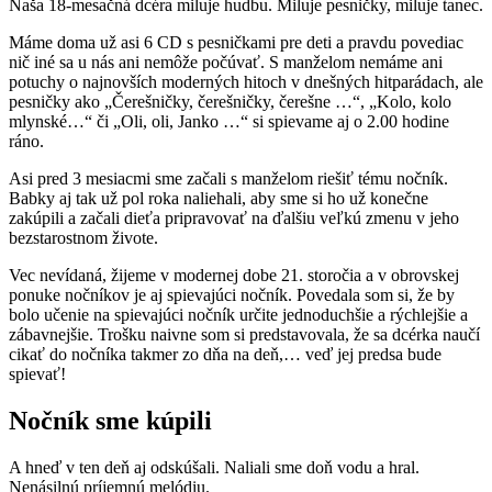
Naša 18-mesačná dcéra miluje hudbu. Miluje pesničky, miluje tanec.
Máme doma už asi 6 CD s pesničkami pre deti a pravdu povediac
nič iné sa u nás ani nemôže počúvať. S manželom nemáme ani
potuchy o najnovších moderných hitoch v dnešných hitparádach, ale
pesničky ako „Čerešničky, čerešničky, čerešne …“, „Kolo, kolo
mlynské…“ či „Oli, oli, Janko …“ si spievame aj o 2.00 hodine
ráno.
Asi pred 3 mesiacmi sme začali s manželom riešiť tému nočník.
Babky aj tak už pol roka naliehali, aby sme si ho už konečne
zakúpili a začali dieťa pripravovať na ďalšiu veľkú zmenu v jeho
bezstarostnom živote.
Vec nevídaná, žijeme v modernej dobe 21. storočia a v obrovskej
ponuke nočníkov je aj spievajúci nočník. Povedala som si, že by
bolo učenie na spievajúci nočník určite jednoduchšie a rýchlejšie a
zábavnejšie. Trošku naivne som si predstavovala, že sa dcérka naučí
cikať do nočníka takmer zo dňa na deň,… veď jej predsa bude
spievať!
Nočník sme kúpili
A hneď v ten deň aj odskúšali. Naliali sme doň vodu a hral.
Nenásilnú príjemnú melódiu.