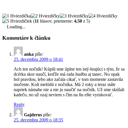
(
11
hlasov, priemerne:
4,50
z 5)
Loading...
Komentáre k článku
anka
píše:
25. decembra 2009 o 18:41
Ach ten nočník! Kúpili sme úplne ten istý-hrajúci s tým, že sa
dcérka skor naučí, keďže má rada hudbu aj tanec. No opak
bol pravdou, lebo ako začala cikať, v tom momente zastavila
močenie. Koli melódii z nočníka. Má 2 roky a teraz stále
napriek námahe nie a nie ju naučiť na nočník. Už sme skúšali
kadečo, no už ozaj neviem s čím na ňu ešte vyrukovať.
Reply
Gajderus
píše:
25. decembra 2009 o 18:35