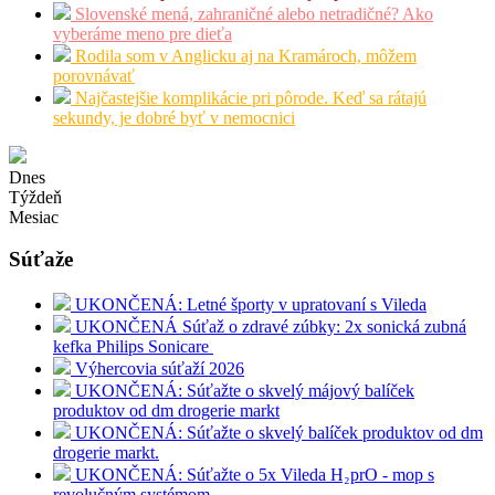
Slovenské mená, zahraničné alebo netradičné? Ako
vyberáme meno pre dieťa
Rodila som v Anglicku aj na Kramároch, môžem
porovnávať
Najčastejšie komplikácie pri pôrode. Keď sa rátajú
sekundy, je dobré byť v nemocnici
Dnes
Týždeň
Mesiac
Súťaže
UKONČENÁ: Letné športy v upratovaní s Vileda
UKONČENÁ Súťaž o zdravé zúbky: 2x sonická zubná
kefka Philips Sonicare
Výhercovia súťaží 2026
UKONČENÁ: Súťažte o skvelý májový balíček
produktov od dm drogerie markt
UKONČENÁ: Súťažte o skvelý balíček produktov od dm
drogerie markt.
UKONČENÁ: Súťažte o 5x Vileda H₂prO - mop s
revolučným systémom