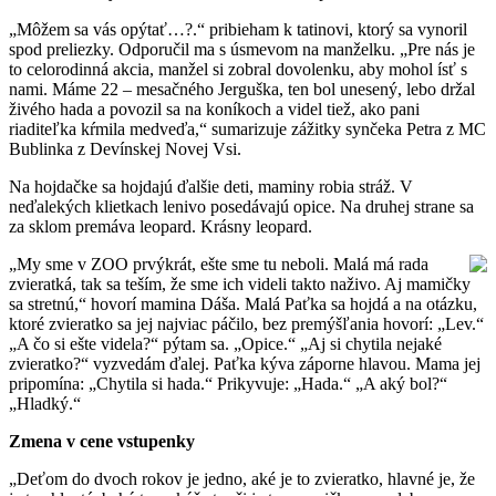
„Môžem sa vás opýtať…?.“ pribieham k tatinovi, ktorý sa vynoril
spod preliezky. Odporučil ma s úsmevom na manželku. „Pre nás je
to celorodinná akcia, manžel si zobral dovolenku, aby mohol ísť s
nami. Máme 22 – mesačného Jerguška, ten bol unesený, lebo držal
živého hada a povozil sa na koníkoch a videl tiež, ako pani
riaditeľka kŕmila medveďa,“ sumarizuje zážitky synčeka Petra z MC
Bublinka z Devínskej Novej Vsi.
Na hojdačke sa hojdajú ďalšie deti, maminy robia stráž. V
neďalekých klietkach lenivo posedávajú opice. Na druhej strane sa
za sklom premáva leopard. Krásny leopard.
„My sme v ZOO prvýkrát, ešte sme tu neboli. Malá má rada
zvieratká, tak sa teším, že sme ich videli takto naživo. Aj mamičky
sa stretnú,“ hovorí mamina Dáša. Malá Paťka sa hojdá a na otázku,
ktoré zvieratko sa jej najviac páčilo, bez premýšľania hovorí: „Lev.“
„A čo si ešte videla?“ pýtam sa. „Opice.“ „Aj si chytila nejaké
zvieratko?“ vyzvedám ďalej. Paťka kýva záporne hlavou. Mama jej
pripomína: „Chytila si hada.“ Prikyvuje: „Hada.“ „A aký bol?“
„Hladký.“
Zmena v cene vstupenky
„Deťom do dvoch rokov je jedno, aké je to zvieratko, hlavné je, že