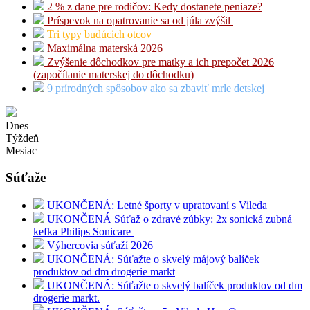
2 % z dane pre rodičov: Kedy dostanete peniaze?
Príspevok na opatrovanie sa od júla zvýšil
Tri typy budúcich otcov
Maximálna materská 2026
Zvýšenie dôchodkov pre matky a ich prepočet 2026
(započítanie materskej do dôchodku)
9 prírodných spôsobov ako sa zbaviť mrle detskej
Dnes
Týždeň
Mesiac
Súťaže
UKONČENÁ: Letné športy v upratovaní s Vileda
UKONČENÁ Súťaž o zdravé zúbky: 2x sonická zubná
kefka Philips Sonicare
Výhercovia súťaží 2026
UKONČENÁ: Súťažte o skvelý májový balíček
produktov od dm drogerie markt
UKONČENÁ: Súťažte o skvelý balíček produktov od dm
drogerie markt.