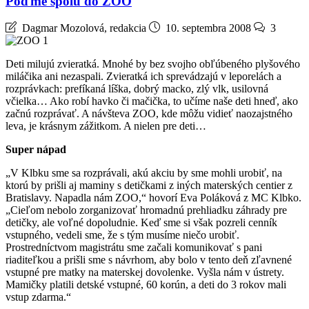
Poďme spolu do ZOO
Dagmar Mozolová, redakcia
10. septembra 2008
3
Deti milujú zvieratká. Mnohé by bez svojho obľúbeného plyšového
miláčika ani nezaspali. Zvieratká ich sprevádzajú v leporelách a
rozprávkach: prefíkaná líška, dobrý macko, zlý vlk, usilovná
včielka… Ako robí havko či mačička, to učíme naše deti hneď, ako
začnú rozprávať. A návšteva ZOO, kde môžu vidieť naozajstného
leva, je krásnym zážitkom. A nielen pre deti…
Super nápad
„V Klbku sme sa rozprávali, akú akciu by sme mohli urobiť, na
ktorú by prišli aj maminy s detičkami z iných materských centier z
Bratislavy. Napadla nám ZOO,“ hovorí Eva Poláková z MC Klbko.
„Cieľom nebolo zorganizovať hromadnú prehliadku záhrady pre
detičky, ale voľné dopoludnie. Keď sme si však pozreli cenník
vstupného, vedeli sme, že s tým musíme niečo urobiť.
Prostredníctvom magistrátu sme začali komunikovať s pani
riaditeľkou a prišli sme s návrhom, aby bolo v tento deň zľavnené
vstupné pre matky na materskej dovolenke. Vyšla nám v ústrety.
Mamičky platili detské vstupné, 60 korún, a deti do 3 rokov mali
vstup zdarma.“