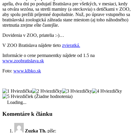
apríla, dva dni po podujatí Bratislava pre všetkých, v mesiaci, kedy
sa otvára sezóna, sa stretli maminy (a oteckovia) s detičkami v ZOO,
aby spolu prežili príjemné dopoludnie. Nuž, po úprave vstupného sa
bratislavská zoologická záhrada stane miestom (aj toho náhodného)
stretnutia zrejme ešte častejšie.
Dovidenia v ZOO, priatelia :-)…
V ZOO Bratislava nájdete tieto
zvieratká.
Informácie o cene permanentky nájdete od 1.5 na
www.zoobratislava.sk
Foto:
www.klbko.sk
(Žiadne hodnotenia)
Loading...
Komentáre k článku
Zuzka Th.
píše: