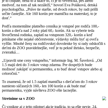
je to chlpaté, behá to a skáče to, či je to veverička, pes alebo
medveď, na tom až tak nezáleží,“ hovorí Eva Poláková, detská
psychologička. „Práve tie staršie, od dvoch rokov, by radi prišli
určite častejšie. Ale 160 korún pre mamičku na materskej, to je
dosť.“
Podľa momentálne platného cenníka je vstupné pre rodiča 100,-
korún a dieťa nad 2 roky platí 60,- korún. Ak sa vyberie teda
štvorčlenná rodinka, zaplatí na vstupnom 320,- korún a keď
prirátame ešte nejaké občerstvenie, výdavky môžu byť aj oveľa
vyššie. Mnohé ženy na rodičovskej dovolenke by si rady odskočili s
deťmi do ZOO pravidelnejšie, veď je tu pekné ihrisko, bezpečie,
zvieratká…
„Upravili sme ceny vstupného,“ informuje Ing. M. Šavelová. „Od
1.5 majú deti do 3 rokov vstup zdarma. Pre dospelých bude
možnosť zakúpiť si permanentku, a to buď desať vstupov alebo aj
celoročnú.“
To znamená, že od 1.5 zaplatí mamička s dieťaťom do 3 rokov
namiesto súčasných 160,- len 100 korún a ak bude mať
permanentku, vyjde návšteva ZOO ešte lacnejšie.
Stretnime sa v ZOO
Či vznikne aj z tejto pilotnej akcie tradícia, to sa ešte nevie. 24.