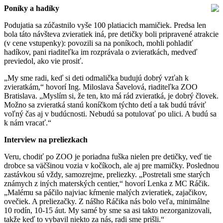
Poníky a hadíky
Podujatia sa zúčastnilo vyše 100 platiacich mamičiek. Predsa len
bola táto návšteva zvieratiek iná, pre detičky boli pripravené atrakcie
(v cene vstupenky): povozili sa na poníkoch, mohli pohladiť
hadíkov, pani riaditeľka im rozprávala o zvieratkách, medveď
previedol, ako vie prosiť.
„My sme radi, keď si deti odmalička budujú dobrý vzťah k
zvieratkám,“ hovorí Ing. Miloslava Šavelová, riaditeľka ZOO
Bratislava. „Myslím si, že ten, kto má rád zvieratká, je dobrý človek.
Možno sa zvieratká stanú koníčkom týchto detí a tak budú tráviť
voľný čas aj v budúcnosti. Nebudú sa potulovať po ulici. A budú sa
k nám vracať.“
Interview na preliezkach
Veru, chodiť po ZOO je poriadna fuška nielen pre detičky, veď tie
drobce sa väčšinou vozia v kočíkoch, ale aj pre mamičky. Poslednou
zastávkou sú vždy, samozrejme, preliezky. „Postretali sme starých
známych z iných materských centier,“ hovorí Lenka z MC Ráčik.
„Malému sa páčilo najviac kŕmenie malých zvieratiek, zajačikov,
ovečiek. A preliezačky. Z nášho Ráčika nás bolo veľa, minimálne
10 rodín, 10-15 áut. My samé by sme sa asi takto nezorganizovali,
takže keď to vybavil niekto za nás, radi sme prišli.“