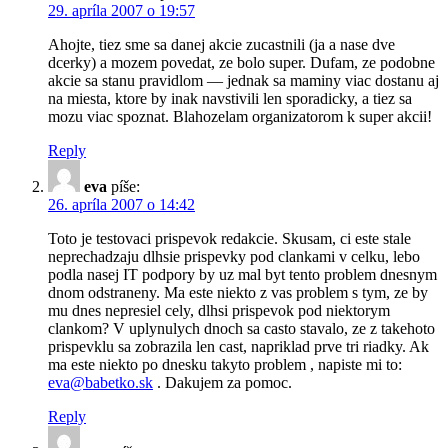
29. apríla 2007 o 19:57
Ahojte, tiez sme sa danej akcie zucastnili (ja a nase dve
dcerky) a mozem povedat, ze bolo super. Dufam, ze podobne
akcie sa stanu pravidlom — jednak sa maminy viac dostanu aj
na miesta, ktore by inak navstivili len sporadicky, a tiez sa
mozu viac spoznat. Blahozelam organizatorom k super akcii!
Reply
eva
píše:
26. apríla 2007 o 14:42
Toto je testovaci prispevok redakcie. Skusam, ci este stale
neprechadzaju dlhsie prispevky pod clankami v celku, lebo
podla nasej IT podpory by uz mal byt tento problem dnesnym
dnom odstraneny. Ma este niekto z vas problem s tym, ze by
mu dnes nepresiel cely, dlhsi prispevok pod niektorym
clankom? V uplynulych dnoch sa casto stavalo, ze z takehoto
prispevklu sa zobrazila len cast, napriklad prve tri riadky. Ak
ma este niekto po dnesku takyto problem , napiste mi to:
eva@babetko.sk
. Dakujem za pomoc.
Reply