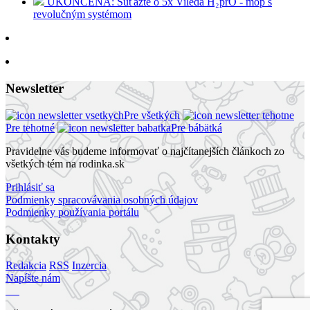
UKONČENÁ: Súťažte o 5x Vileda H₂prO - mop s
revolučným systémom
Newsletter
Pre všetkých
Pre tehotné
Pre bábätká
Pravidelne vás budeme informovať o najčítanejších článkoch zo
všetkých tém na rodinka.sk
Prihlásiť sa
Podmienky spracovávania osobných údajov
Podmienky používania portálu
Kontakty
Redakcia
RSS
Inzercia
Napíšte nám