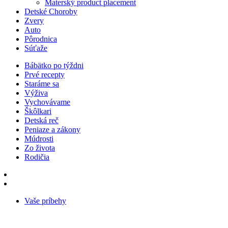
Materský product placement
Detské Choroby
Zvery
Auto
Pôrodnica
Súťaže
Bábätko po týždni
Prvé recepty
Staráme sa
Výživa
Vychovávame
Škôlkari
Detská reč
Peniaze a zákony
Múdrosti
Zo života
Rodičia
Vaše príbehy