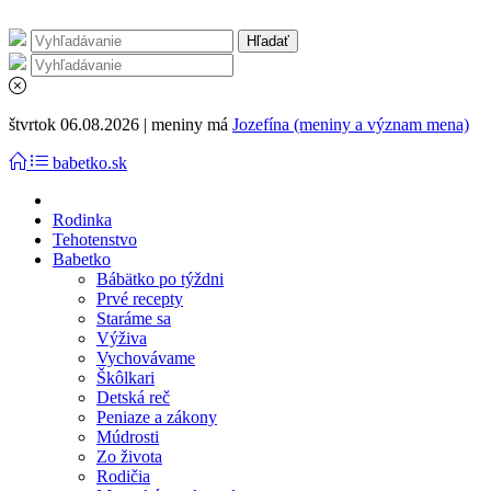
štvrtok 06.08.2026 | meniny má
Jozefína (meniny a význam mena)
babetko.sk
Rodinka
Tehotenstvo
Babetko
Bábätko po týždni
Prvé recepty
Staráme sa
Výživa
Vychovávame
Škôlkari
Detská reč
Peniaze a zákony
Múdrosti
Zo života
Rodičia