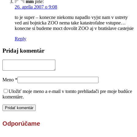
mm
píše:
26. apríla 2007 o 9:08
to je super – konecne niekomu napadlo vyjst nam v ustrety
ved ani bojnicka ZOO nema take katastrofalne vstupne…
konecne si budeme moct dovolit ZOO aj v bratislave castejsie
Reply
Pridaj komentár
Meno
*
Uložiť moje meno a e-mail v tomto prehliadači pre moje budúce
komentáre.
Odporúčame