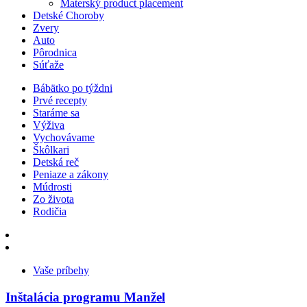
Materský product placement
Detské Choroby
Zvery
Auto
Pôrodnica
Súťaže
Bábätko po týždni
Prvé recepty
Staráme sa
Výživa
Vychovávame
Škôlkari
Detská reč
Peniaze a zákony
Múdrosti
Zo života
Rodičia
Vaše príbehy
Inštalácia programu Manžel