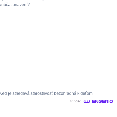
vnúčat unavení?
Keď je striedavá starostlivosť bezohľadná k deťom