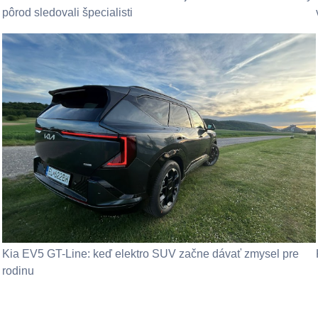
pôrod sledovali špecialisti
Kia EV5 GT-Line: keď elektro SUV začne dávať zmysel pre
rodinu