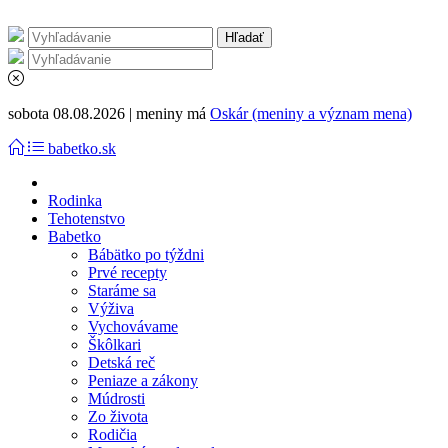
sobota 08.08.2026 | meniny má
Oskár (meniny a význam mena)
babetko.sk
Rodinka
Tehotenstvo
Babetko
Bábätko po týždni
Prvé recepty
Staráme sa
Výživa
Vychovávame
Škôlkari
Detská reč
Peniaze a zákony
Múdrosti
Zo života
Rodičia