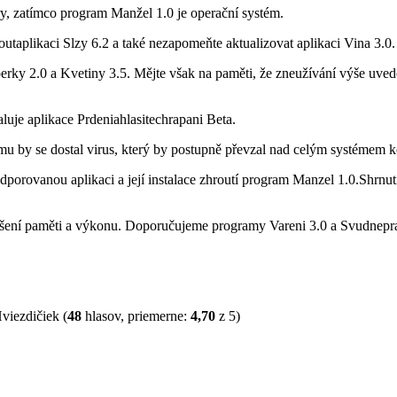
ry, zatímco program Manžel 1.0 je operační systém.
utaplikaci Slzy 6.2 a také nezapomeňte aktualizovat aplikaci Vina 3.0.
rky 2.0 a Kvetiny 3.5. Mějte však na paměti, že zneužívání výše uved
luje aplikace Prdeniahlasitechrapani Beta.
u by se dostal virus, který by postupně převzal nad celým systémem k
dporovanou aplikaci a její instalace zhroutí program Manzel 1.0.Shrn
tšení paměti a výkonu. Doporučujeme programy Vareni 3.0 a Svudnepra
(
48
hlasov, priemerne:
4,70
z 5)