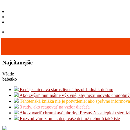
Najčítanejšie
Všade
babetko
Keď je striedavá starostlivosť bezohľadná k deťom
Ako zvýšiť minimálne výživné, aby nezruinovalo chudobný
Tehotenská knižka nie je potvrdenie: ako správne informova
3 rady, ako reagovať na vzdor dieťaťa
Ako zavariť chrumkavé uhorky: Presný čas a teplota steriliz
Rozvod vám zlomí srdce, vaše deti už nebudú také isté