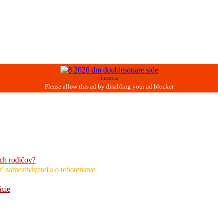
Inzercia
ch rodičov?
ť zamestnávateľa o tehotenstve
ácie