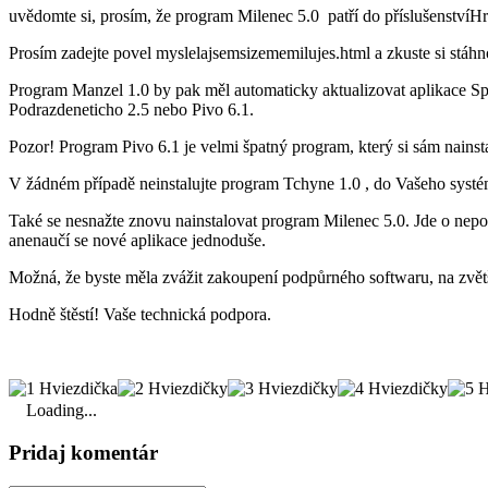
uvědomte si, prosím, že program Milenec 5.0 patří do příslušenstvíH
Prosím zadejte povel myslelajsemsizememilujes.html a zkuste si stáhno
Program Manzel 1.0 by pak měl automaticky aktualizovat aplikace Spe
Podrazdeneticho 2.5 nebo Pivo 6.1.
Pozor! Program Pivo 6.1 je velmi špatný program, který si sám nainsta
V žádném případě neinstalujte program Tchyne 1.0 , do Vašeho systém
Také se nesnažte znovu nainstalovat program Milenec 5.0. Jde o nepo
anenaučí se nové aplikace jednoduše.
Možná, že byste měla zvážit zakoupení podpůrného softwaru, na zvě
Hodně štěstí! Vaše technická podpora.
Loading...
Pridaj komentár