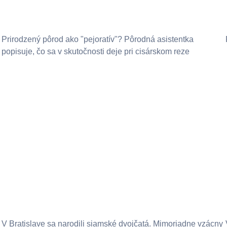
Prirodzený pôrod ako "pejoratív"? Pôrodná asistentka
popisuje, čo sa v skutočnosti deje pri cisárskom reze
V Bratislave sa narodili siamské dvojčatá. Mimoriadne vzácny