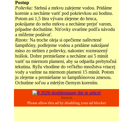
Postup
Polievka:
Stehná a mrkvu zalejeme vodou. Pridáme
korenie a necháme variť pod pokrievkou asi hodinu.
Potom asi 1,5 litra vývaru zlejeme do hrnca,
pokrájame do neho mrkvu a necháme prejsť varom,
prípadne dochutíme. Niťovky uvaríme podľa návodu
a môžeme podávať.
Rizoto:
Na troche oleja si opečieme naštvrtené
šampiňóny, podlejeme vodou a pridáme nakrájané
mäso zo stehien z polievky, nakoniec rozmrazený
hrášok. Dobre premiešame a necháme asi 5 minút
variť na miernom plameni, aby sa odparila prebytočná
tekutina. Ryžu vhodíme do veľkého množstva vriacej
vody a varíme na miernom plameni 15 minút. Potom
ju zlejeme a premiešame so šampiňónovou zmesou.
Ochutíme soľou a mletým čiernym korením.
Inzercia