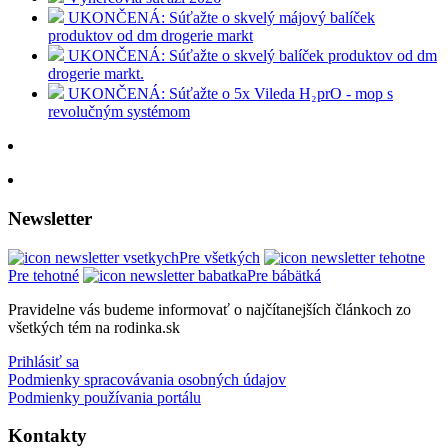
UKONČENÁ: Súťažte o skvelý májový balíček
produktov od dm drogerie markt
UKONČENÁ: Súťažte o skvelý balíček produktov od dm
drogerie markt.
UKONČENÁ: Súťažte o 5x Vileda H₂prO - mop s
revolučným systémom
Newsletter
Pre všetkých
Pre tehotné
Pre bábätká
Pravidelne vás budeme informovať o najčítanejších článkoch zo
všetkých tém na rodinka.sk
Prihlásiť sa
Podmienky spracovávania osobných údajov
Podmienky používania portálu
Kontakty