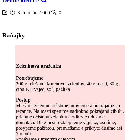
Denné menu č.34
3. februára 2009
0
Raňajky
Zeleninová praženica
Potrebujeme
200 g miešanej koreňovej zeleniny, 40 g masti, 30 g
cibule, 8 vajec, soľ, pažítka
Postup
Miešanú zeleninu očistíme, umyjeme a pokrájame na
rezance. Na masti speníme nadrobno pokrájanú cibuĺu,
pridáme očistenú zeleninu a odkryté udusíme
domäkka. Do zmesi rozklepneme vajíčka, osolíme,
posypeme pažítkou, premiešame a prikryté dusíme asi
5 minút.
Podávame s tmavým chlebom.