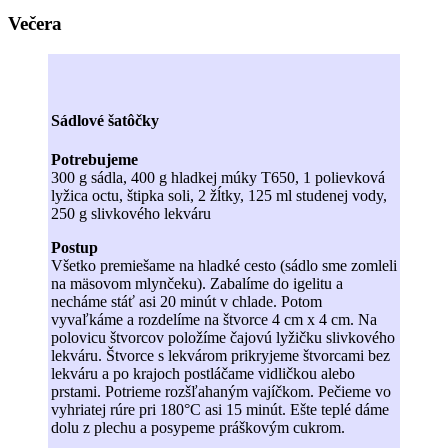
Večera
Sádlové šatôčky
Potrebujeme
300 g sádla, 400 g hladkej múky T650, 1 polievková
lyžica octu, štipka soli, 2 žĺtky, 125 ml studenej vody,
250 g slivkového lekváru
Postup
Všetko premiešame na hladké cesto (sádlo sme zomleli
na mäsovom mlynčeku). Zabalíme do igelitu a
necháme stáť asi 20 minút v chlade. Potom
vyvaľkáme a rozdelíme na štvorce 4 cm x 4 cm. Na
polovicu štvorcov položíme čajovú lyžičku slivkového
lekváru. Štvorce s lekvárom prikryjeme štvorcami bez
lekváru a po krajoch postláčame vidličkou alebo
prstami. Potrieme rozšľahaným vajíčkom. Pečieme vo
vyhriatej rúre pri 180°C asi 15 minút. Ešte teplé dáme
dolu z plechu a posypeme práškovým cukrom.