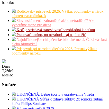
babetko
Rodičovský príspevok 2026: Výška, podmienky a nárok |
tehotenstvo.rodinka.sk
Slovenské mená, zahraničné alebo netradičné? Ako
vyberáme meno pre dieťa
Keď je striedavá starostlivosť bezohľadná k deťom
Pracovať naplno, no nezabúdať aj naplno žiť
Najobľúbenejšie chlapčenské biblické mená. Čaká vás krst
alebo birmovka?
Príspevok pri narodení dieťaťa 2026: Presná výška a
podmienky nároku
Dnes
Týždeň
Mesiac
Súťaže
UKONČENÁ: Letné športy v upratovaní s Vileda
UKONČENÁ Súťaž o zdravé zúbky: 2x sonická zubná
kefka Philips Sonicare
Výhercovia súťaží 2026