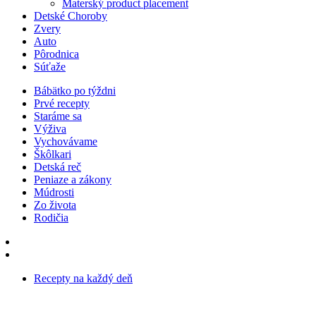
Materský product placement
Detské Choroby
Zvery
Auto
Pôrodnica
Súťaže
Bábätko po týždni
Prvé recepty
Staráme sa
Výživa
Vychovávame
Škôlkari
Detská reč
Peniaze a zákony
Múdrosti
Zo života
Rodičia
Recepty na každý deň