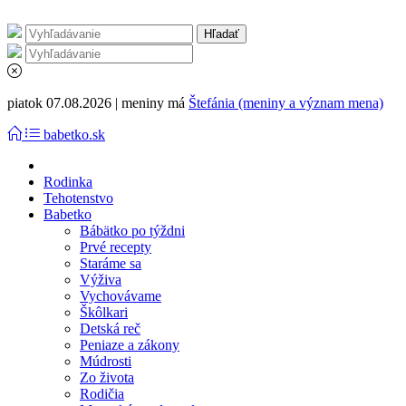
piatok 07.08.2026 | meniny má
Štefánia (meniny a význam mena)
babetko.sk
Rodinka
Tehotenstvo
Babetko
Bábätko po týždni
Prvé recepty
Staráme sa
Výživa
Vychovávame
Škôlkari
Detská reč
Peniaze a zákony
Múdrosti
Zo života
Rodičia