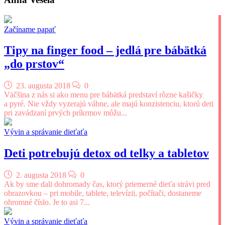
Začíname papať
Tipy na finger food – jedlá pre bábätká
„do prstov“
23. augusta 2018
0
Väčšina z nás si ako menu pre bábätká predstaví rôzne kašičky
a pyré. Nie vždy vyzerajú vábne, ale majú konzistenciu, ktorú deti
pri zavádzaní prvých príkrmov môžu...
Vývin a správanie dieťaťa
Deti potrebujú detox od telky a tabletov
2. augusta 2018
0
Ak by sme dali dohromady čas, ktorý priemerné dieťa strávi pred
obrazovkou – pri mobile, tablete, televízii, počítači, dostaneme
ohromné číslo. Je to asi 7...
Vývin a správanie dieťaťa