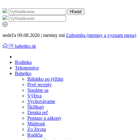
nedeľa 09.08.2026 | meniny má
Ľubomíra (meniny a vyznam mena)
babetko.sk
Rodinka
Tehotenstvo
Babetko
Bábätko po týždni
Prvé recepty
Staráme sa
Výživa
Vychovávame
Škôlkari
Detská reč
Peniaze a zákony
Múdrosti
Zo života
Rodičia