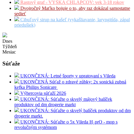
Rastový graf - VÝŠKA CHLAPCOV: vek 3-18 rokov
Dvojročný Maťko bojuje o to, aby raz dokázal samostatne
sedieť
Cibuľový sirup na kašeľ (vykašliavanie, laryngitída, zápal
priedušiek)
Dnes
Týždeň
Mesiac
Súťaže
UKONČENÁ: Letné športy v upratovaní s Vileda
UKONČENÁ Súťaž o zdravé zúbky: 2x sonická zubná
kefka Philips Sonicare
Výhercovia súťaží 2026
UKONČENÁ: Súťažte o skvelý májový balíček
produktov od dm drogerie markt
UKONČENÁ: Súťažte o skvelý balíček produktov od dm
drogerie markt.
UKONČENÁ: Súťažte o 5x Vileda H₂prO - mop s
revolučným systémom