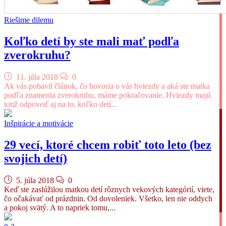
Riešime dilemu
Koľko detí by ste mali mať podľa
zverokruhu?
11. júla 2018
0
Ak vás pobavil článok, čo hovoria o vás hviezdy a aká ste matka
podľa znamenia zverokruhu, máme pokračovanie. Hviezdy majú
totiž odpoveď aj na to, koľko detí...
Inšpirácie a motivácie
29 vecí, ktoré chcem robiť toto leto (bez
svojich detí)
5. júla 2018
0
Keď ste zaslúžilou matkou detí rôznych vekových kategórií, viete,
čo očakávať od prázdnin. Od dovoleniek. Všetko, len nie oddych
a pokoj svätý. A to napriek tomu,...