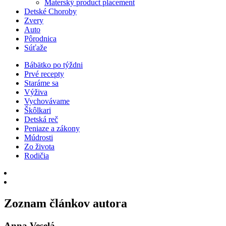
Materský product placement
Detské Choroby
Zvery
Auto
Pôrodnica
Súťaže
Bábätko po týždni
Prvé recepty
Staráme sa
Výživa
Vychovávame
Škôlkari
Detská reč
Peniaze a zákony
Múdrosti
Zo života
Rodičia
Zoznam článkov autora
Anna Veselá