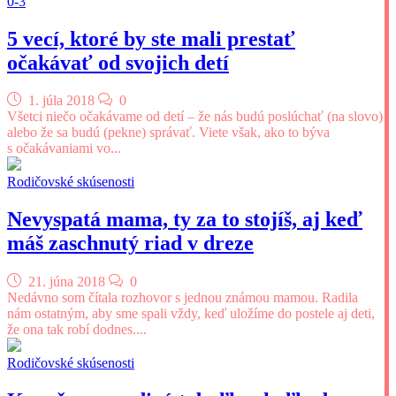
0-3
5 vecí, ktoré by ste mali prestať
očakávať od svojich detí
1. júla 2018
0
Všetci niečo očakávame od detí – že nás budú poslúchať (na slovo)
alebo že sa budú (pekne) správať. Viete však, ako to býva
s očakávaniami vo...
Rodičovské skúsenosti
Nevyspatá mama, ty za to stojíš, aj keď
máš zaschnutý riad v dreze
21. júna 2018
0
Nedávno som čítala rozhovor s jednou známou mamou. Radila
nám ostatným, aby sme spali vždy, keď uložíme do postele aj deti,
že ona tak robí dodnes....
Rodičovské skúsenosti