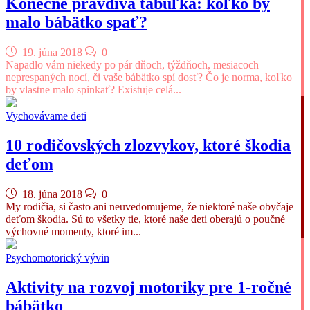
Konečne pravdivá tabuľka: koľko by
malo bábätko spať?
19. júna 2018
0
Napadlo vám niekedy po pár dňoch, týždňoch, mesiacoch
neprespaných nocí, či vaše bábätko spí dosť? Čo je norma, koľko
by vlastne malo spinkať? Existuje celá...
Vychovávame deti
10 rodičovských zlozvykov, ktoré škodia
deťom
18. júna 2018
0
My rodičia, si často ani neuvedomujeme, že niektoré naše obyčaje
deťom škodia. Sú to všetky tie, ktoré naše deti oberajú o poučné
výchovné momenty, ktoré im...
Psychomotorický vývin
Aktivity na rozvoj motoriky pre 1-ročné
bábätko