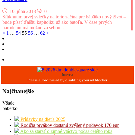
10. júna 2018
0
Sfúknutím prvej sviečky na torte začína pre bábätko nový život –
bude písať ďalšiu kapitolku už ako batoľa. V čase prvých
narodenín má možno za sebou...
Navigácia
<
1
…
54
55
56
…
62
>
v
článkoch
Inzercia
Najčítanejšie
Všade
babetko
Prídavky na dieťa 2025
Rodičia prvákov dostanú zvýšený prídavok 170 eur
Ako sa starať o zimné vtáctvo počas celého roka