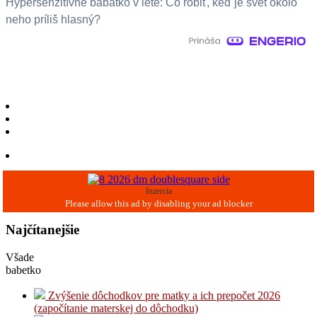
Hypersenzitívne bábätko v lete: Čo robiť, keď je svet okolo
neho príliš hlasný?
Inzercia
Najčítanejšie
Všade
babetko
Zvýšenie dôchodkov pre matky a ich prepočet 2026
(započítanie materskej do dôchodku)