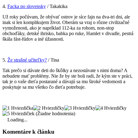
4.
Facka po slovensky
/ Takakika
Už roky počúvam, že obývať ostrov je síce fajn na dva-tri dni, ale
inak si len komplikujem život. Oberám sa vraj o rôzne civilizačné
vymoženosti, ako je napríklad 112-ka za rohom, non-stop
obchoďáky, detské ihrisko, babka po ruke, Hamlet v divadle, pestrá
škála fást-fúdov a iné úžasnosti.
5.
Že strašné učiteľky?
/ Tina
Tak prečo si dávate deti do škôlky a nezostávate s nimi doma? A
nebudete mať problémy. Nie že by ste boli radi, že kým ste v práci,
tak je o vaše dieťa postarané a dávajú sa mu široké vedomosti a
poskytuje sa mu všetko čo dieťa potrebuje.
(Žiadne hodnotenia)
Loading...
Komentáre k článku