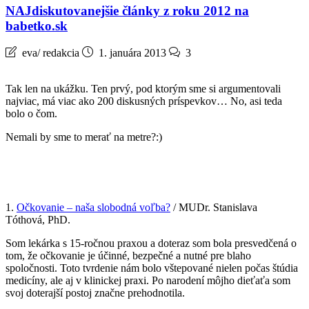
NAJdiskutovanejšie články z roku 2012 na
babetko.sk
eva/ redakcia
1. januára 2013
3
Tak len na ukážku. Ten prvý, pod ktorým sme si argumentovali
najviac, má viac ako 200 diskusných príspevkov… No, asi teda
bolo o čom.
Nemali by sme to merať na metre?:)
1.
Očkovanie – naša slobodná voľba?
/ MUDr. Stanislava
Tóthová, PhD.
Som lekárka s 15-ročnou praxou a doteraz som bola presvedčená o
tom, že očkovanie je účinné, bezpečné a nutné pre blaho
spoločnosti. Toto tvrdenie nám bolo vštepované nielen počas štúdia
medicíny, ale aj v klinickej praxi. Po narodení môjho dieťaťa som
svoj doterajší postoj značne prehodnotila.