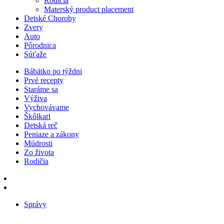
Rodičia
Materský product placement
Detské Choroby
Zvery
Auto
Pôrodnica
Súťaže
Bábätko po týždni
Prvé recepty
Staráme sa
Výživa
Vychovávame
Škôlkari
Detská reč
Peniaze a zákony
Múdrosti
Zo života
Rodičia
Správy