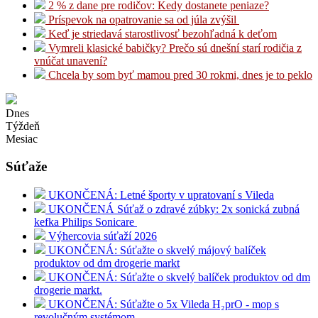
2 % z dane pre rodičov: Kedy dostanete peniaze?
Príspevok na opatrovanie sa od júla zvýšil
Keď je striedavá starostlivosť bezohľadná k deťom
Vymreli klasické babičky? Prečo sú dnešní starí rodičia z
vnúčat unavení?
Chcela by som byť mamou pred 30 rokmi, dnes je to peklo
Dnes
Týždeň
Mesiac
Súťaže
UKONČENÁ: Letné športy v upratovaní s Vileda
UKONČENÁ Súťaž o zdravé zúbky: 2x sonická zubná
kefka Philips Sonicare
Výhercovia súťaží 2026
UKONČENÁ: Súťažte o skvelý májový balíček
produktov od dm drogerie markt
UKONČENÁ: Súťažte o skvelý balíček produktov od dm
drogerie markt.
UKONČENÁ: Súťažte o 5x Vileda H₂prO - mop s
revolučným systémom