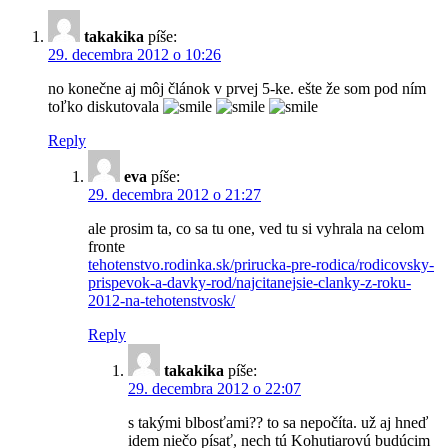
takakika
píše:
29. decembra 2012 o 10:26
no konečne aj môj článok v prvej 5-ke. ešte že som pod ním
toľko diskutovala
Reply
eva
píše:
29. decembra 2012 o 21:27
ale prosim ta, co sa tu one, ved tu si vyhrala na celom
fronte
tehotenstvo.rodinka.sk/prirucka-pre-rodica/rodicovsky-
prispevok-a-davky-rod/najcitanejsie-clanky-z-roku-
2012-na-tehotenstvosk/
Reply
takakika
píše:
29. decembra 2012 o 22:07
s takými blbosťami?? to sa nepočíta. už aj hneď
idem niečo písať, nech tú Kohutiarovú budúcim