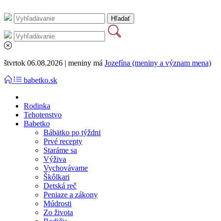
štvrtok 06.08.2026 | meniny má
Jozefína (meniny a význam mena)
babetko.sk
Rodinka
Tehotenstvo
Babetko
Bábätko po týždni
Prvé recepty
Staráme sa
Výživa
Vychovávame
Škôlkari
Detská reč
Peniaze a zákony
Múdrosti
Zo života