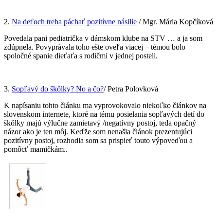
2.
Na deťoch treba páchať pozitívne násilie
/ Mgr. Mária Kopčíková
Povedala pani pediatrička v dámskom klube na STV … a ja som
zdúpnela. Povyprávala toho ešte oveľa viacej – témou bolo
spoločné spanie dieťaťa s rodičmi v jednej posteli.
3.
Sopľavý do škôlky? No a čo?
/ Petra Polovková
K napísaniu tohto článku ma vyprovokovalo niekoľko článkov na
slovenskom internete, ktoré na tému posielania sopľavých detí do
škôlky majú výlučne zamietavý /negatívny postoj, teda opačný
názor ako je ten môj. Keďže som nenašla článok prezentujúci
pozitívny postoj, rozhodla som sa prispieť touto výpoveďou a
pomôcť mamičkám..