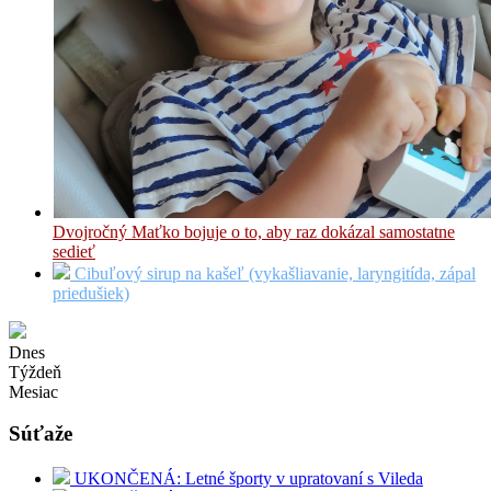
Dvojročný Maťko bojuje o to, aby raz dokázal samostatne
sedieť
Cibuľový sirup na kašeľ (vykašliavanie, laryngitída, zápal
priedušiek)
Dnes
Týždeň
Mesiac
Súťaže
UKONČENÁ: Letné športy v upratovaní s Vileda