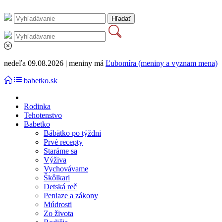
nedeľa 09.08.2026 | meniny má
Ľubomíra (meniny a vyznam mena)
babetko.sk
Rodinka
Tehotenstvo
Babetko
Bábätko po týždni
Prvé recepty
Staráme sa
Výživa
Vychovávame
Škôlkari
Detská reč
Peniaze a zákony
Múdrosti
Zo života