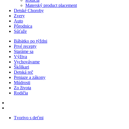
Rodičia
Materský product placement
Detské Choroby
Zvery
Auto
Pôrodnica
Súťaže
Bábätko po týždni
Prvé recepty
Staráme sa
Výživa
Vychovávame
Škôlkari
Detská reč
Peniaze a zákony
Múdrosti
Zo života
Rodičia
Tvorivo s deťmi