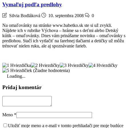
Vymaľuj podľa predlohy
Silvia Bodláková
10. septembra 2008
0
Na omaľovánky na stránke www.babetko.sk ste si už zvykli.
Nájdete ich v rubrike Výchova – hráme sa s deťmi alebo Detský
kútik – omaľovánky. Dnes vám prinášame novinku – omaľovánky s
predlohou. Stačí ich vytlačiť na farebnej tlačiarni a detičky už môžu
trénovať nielen ruku, ale aj spoznávanie farieb.
(Žiadne hodnotenia)
Loading...
Pridaj komentár
Meno
*
Uložiť moje meno a e-mail v tomto prehliadači pre moje budúce