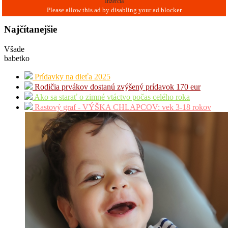
Inzercia
Najčítanejšie
Všade
babetko
Prídavky na dieťa 2025
Rodičia prvákov dostanú zvýšený prídavok 170 eur
Ako sa starať o zimné vtáctvo počas celého roka
Rastový graf - VÝŠKA CHLAPCOV: vek 3-18 rokov