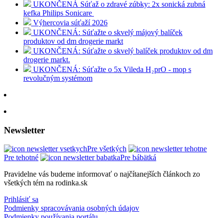
UKONČENÁ Súťaž o zdravé zúbky: 2x sonická zubná
kefka Philips Sonicare
Výhercovia súťaží 2026
UKONČENÁ: Súťažte o skvelý májový balíček
produktov od dm drogerie markt
UKONČENÁ: Súťažte o skvelý balíček produktov od dm
drogerie markt.
UKONČENÁ: Súťažte o 5x Vileda H₂prO - mop s
revolučným systémom
Newsletter
Pre všetkých
Pre tehotné
Pre bábätká
Pravidelne vás budeme informovať o najčítanejších článkoch zo
všetkých tém na rodinka.sk
Prihlásiť sa
Podmienky spracovávania osobných údajov
Podmienky používania portálu