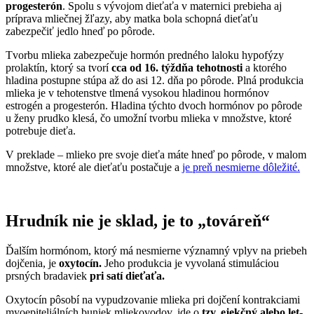
progesterón
. Spolu s vývojom dieťaťa v maternici prebieha aj
príprava mliečnej žľazy, aby matka bola schopná dieťaťu
zabezpečiť jedlo hneď po pôrode.
Tvorbu mlieka zabezpečuje hormón predného laloku hypofýzy
prolaktín, ktorý sa tvorí
cca od 16. týždňa tehotnosti
a ktorého
hladina postupne stúpa až do asi 12. dňa po pôrode. Plná produkcia
mlieka je v tehotenstve tlmená vysokou hladinou hormónov
estrogén a progesterón. Hladina týchto dvoch hormónov po pôrode
u ženy prudko klesá, čo umožní tvorbu mlieka v množstve, ktoré
potrebuje dieťa.
V preklade – mlieko pre svoje dieťa máte hneď po pôrode, v malom
množstve, ktoré ale dieťaťu postačuje a
je preň nesmierne dôležité.
Hrudník nie je sklad, je to „továreň“
Ďalším hormónom, ktorý má nesmierne významný vplyv na priebeh
dojčenia, je
oxytocín.
Jeho produkcia je vyvolaná stimuláciou
prsných bradaviek
pri satí dieťaťa.
Oxytocín pôsobí na vypudzovanie mlieka pri dojčení kontrakciami
myoepiteliálních buniek mliekovodov, ide o
tzv. ejekčný alebo let-