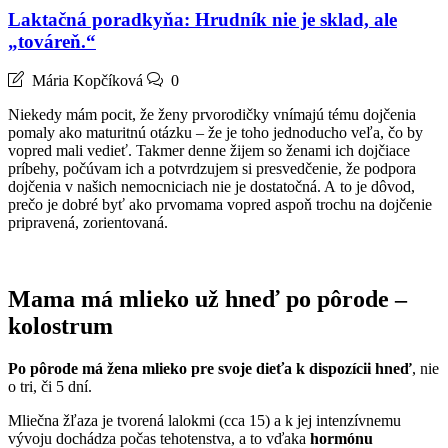
Laktačná poradkyňa: Hrudník nie je sklad, ale
„továreň.“
Mária Kopčíková
0
Niekedy mám pocit, že ženy prvorodičky vnímajú tému dojčenia
pomaly ako maturitnú otázku – že je toho jednoducho veľa, čo by
vopred mali vedieť. Takmer denne žijem so ženami ich dojčiace
príbehy, počúvam ich a potvrdzujem si presvedčenie, že podpora
dojčenia v našich nemocniciach nie je dostatočná. A to je dôvod,
prečo je dobré byť ako prvomama vopred aspoň trochu na dojčenie
pripravená, zorientovaná.
Mama má mlieko už hneď po pôrode
–
kolostrum
Po pôrode má žena mlieko
pre svoje dieťa k
dispozícii hneď
, nie
o tri, či 5 dní.
Mliečna žľaza je tvorená lalokmi (cca 15) a k jej intenzívnemu
vývoju dochádza počas tehotenstva, a to vďaka
hormónu