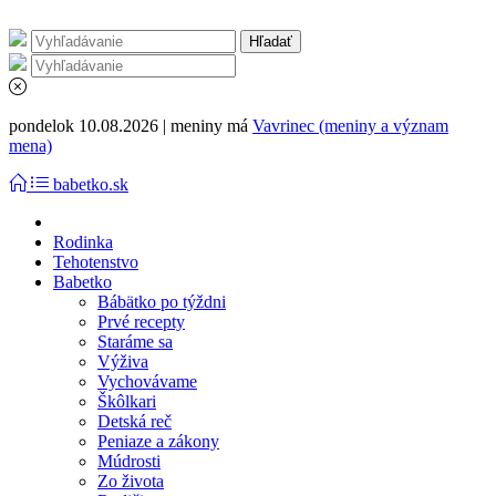
pondelok 10.08.2026 | meniny má
Vavrinec (meniny a význam
mena)
babetko.sk
Rodinka
Tehotenstvo
Babetko
Bábätko po týždni
Prvé recepty
Staráme sa
Výživa
Vychovávame
Škôlkari
Detská reč
Peniaze a zákony
Múdrosti
Zo života