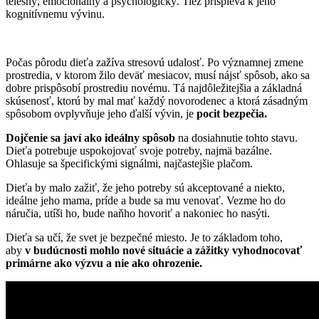
telesný, emocionálny a psychologický. Tiež prispieva k jeho
kognitívnemu vývinu.
Počas pôrodu dieťa zažíva stresovú udalosť. Po významnej zmene
prostredia, v ktorom žilo deväť mesiacov, musí nájsť spôsob, ako sa
dobre prispôsobí prostrediu novému. Tá najdôležitejšia a základná
skúsenosť, ktorú by mal mať každý novorodenec a ktorá zásadným
spôsobom ovplyvňuje jeho ďalší vývin, je
pocit bezpečia.
Dojčenie sa javí ako ideálny spôsob
na dosiahnutie tohto stavu.
Dieťa potrebuje uspokojovať svoje potreby, najmä bazálne.
Ohlasuje sa špecifickými signálmi, najčastejšie plačom.
Dieťa by malo zažiť, že jeho potreby sú akceptované a niekto,
ideálne jeho mama, príde a bude sa mu venovať. Vezme ho do
náručia, utíši ho, bude naňho hovoriť a nakoniec ho nasýti.
Dieťa sa učí, že svet je bezpečné miesto. Je to základom toho,
aby
v budúcnosti mohlo nové situácie a zážitky vyhodnocovať
primárne ako výzvu a nie ako ohrozenie.