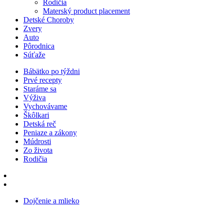
Rodičia
Materský product placement
Detské Choroby
Zvery
Auto
Pôrodnica
Súťaže
Bábätko po týždni
Prvé recepty
Staráme sa
Výživa
Vychovávame
Škôlkari
Detská reč
Peniaze a zákony
Múdrosti
Zo života
Rodičia
Dojčenie a mlieko