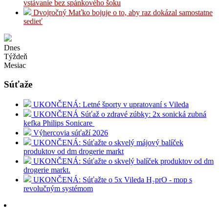
vstávanie bez spánkového šoku
Dvojročný Maťko bojuje o to, aby raz dokázal samostatne
sedieť
Dnes
Týždeň
Mesiac
Súťaže
UKONČENÁ: Letné športy v upratovaní s Vileda
UKONČENÁ Súťaž o zdravé zúbky: 2x sonická zubná
kefka Philips Sonicare
Výhercovia súťaží 2026
UKONČENÁ: Súťažte o skvelý májový balíček
produktov od dm drogerie markt
UKONČENÁ: Súťažte o skvelý balíček produktov od dm
drogerie markt.
UKONČENÁ: Súťažte o 5x Vileda H₂prO - mop s
revolučným systémom