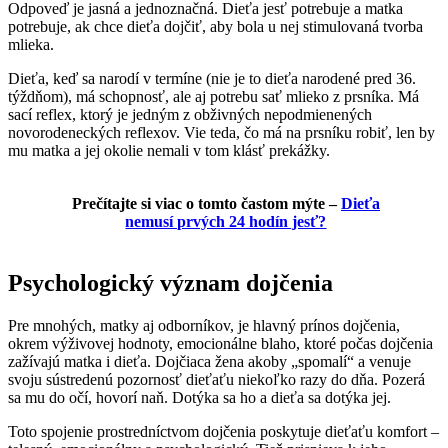
Odpoveď je jasná a jednoznačná. Dieťa jesť potrebuje a matka
potrebuje, ak chce dieťa dojčiť, aby bola u nej stimulovaná tvorba
mlieka.
Dieťa, keď sa narodí v termíne (nie je to dieťa narodené pred 36.
týždňom), má schopnosť, ale aj potrebu sať mlieko z prsníka. Má
sací reflex, ktorý je jedným z obživných nepodmienených
novorodeneckých reflexov. Vie teda, čo má na prsníku robiť, len by
mu matka a jej okolie nemali v tom klásť prekážky.
Prečítajte si viac o tomto častom mýte –
Dieťa
nemusí prvých 24 hodín jesť?
Psychologický význam dojčenia
Pre mnohých, matky aj odborníkov, je hlavný prínos dojčenia,
okrem výživovej hodnoty, emocionálne blaho, ktoré počas dojčenia
zažívajú matka i dieťa. Dojčiaca žena akoby „spomalí“ a venuje
svoju sústredenú pozornosť dieťaťu niekoľko razy do dňa. Pozerá
sa mu do očí, hovorí naň. Dotýka sa ho a dieťa sa dotýka jej.
Toto spojenie prostredníctvom dojčenia poskytuje dieťaťu komfort –