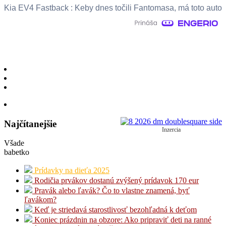
Kia EV4 Fastback : Keby dnes točili Fantomasa, má toto auto
Najčítanejšie
Inzercia
Všade
babetko
Prídavky na dieťa 2025
Rodičia prvákov dostanú zvýšený prídavok 170 eur
Pravák alebo ľavák? Čo to vlastne znamená, byť
ľavákom?
Keď je striedavá starostlivosť bezohľadná k deťom
Koniec prázdnin na obzore: Ako pripraviť deti na ranné