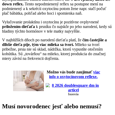
down reflex.
Tento nepodmienený reflex sa postupne mení na
podmienený a k sekrécii oxytocínu potom žene napr. stačí počuť
plač bábätka, pohľad alebo hoci i spomienka naň.
Vylučovanie prolaktínu i oxytocínu je pozitívne ovplyvnené
priložením dieťaťa
k prsníku čo najskôr po jeho narodení, kedy sú
hladiny týchto hormónov v tele matky najvyššie.
V najbližších dňoch po narodení dieťaťa platí, že
čím častejšie a
dlhšie dieťa pije, tým viac mlieka sa tvorí.
Mlieko sa tvorí
pribežne, prsia nie sú sklad, nádržka, ktorú vypustíte otočením
kohútika. Sú „továrňou“ na mlieko, ktorej produkcia do značnej
miery závisí na frekvencii dojčenia.
Možno vás bude zaujímať
viac
info o oxytocínovom reflexe.
Inzercia
Musí novorodenec jesť alebo nemusí?