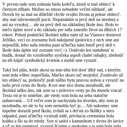
V prvom rade som zohnala bielu košeľu, ktorú si mal obliecť k
čiernym rifliam. Možno so mnou nebudete veľmi súhlasiť, ale
človek by sa mal na dôležité chvíle svojho života aj pekne obliecť,
aby mal slávnostnejší pocit. Nepamätám si prvý deň na strednej a
ani na vysokej… ale na prvý deň na základnej škole áno. Bolo to
niečo úplne nové a do základu pre mňa zmenilo život na dlhých 17
rokov. Peknú praktickú školskú tašku nám už na Vianoce doniesol
Ježiško, veci zo zoznamu boli nakúpené (polovicu z nich sme ani
nepoužili, lebo naša triedna pani učiteľka nám hneď prvý deň v
škole dala úplne iný zoznam vecí :-). Ostávalo len natiahnuť si
budík, dostať do vzrušeného synčeka aspoň chabé raňajky, zbehnúť
na trh kúpiť symbolický kvietok a mohli sme vyraziť.
Taký bol plán, lenže akosi na tom trhu bol dosť dlhý rad, s ktorým
som teda vôbec nepočítala, Maťko skoro nič nezjedol. Zostávalo už
len obliecť sa, prekročiť prah nášho bytu pravou nohou a vyraziť na
našu prvú cestu do školy. Kvet sme síce doma nezabudli, ale
školskú tašku áno, tak som sa s polovice cesty po ňu musela vracať.
Teraz mi je to smiešne, ale vtedy som bola na seba statočne
nahnevaná… Už večer som ju nachystala ku dverám, aby som ju
nezabudla, no ale to by som nemohla byť ja… Ale nakoniec sme
úspešne dorazili pred školu, zvítali sa s deťmi zo škôlky a stres
odpadol, pani učiteľky vyzerali milé, privítacia ceremónia bola
krátka a šlo sa do triedy. Syn si sadol s kamarátom z dvora do lavice
a už sa len usmieval, vyzeral šťastne a spokojne a ja som bola rada,