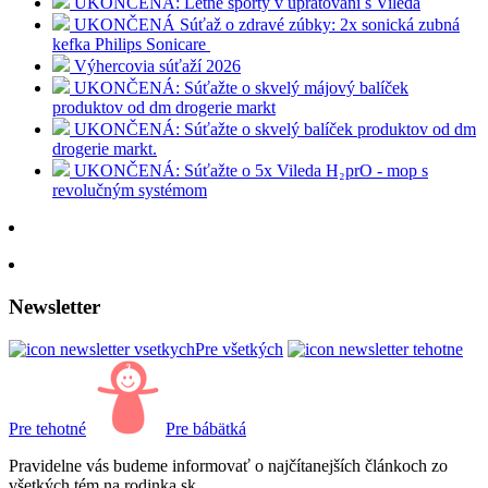
UKONČENÁ: Letné športy v upratovaní s Vileda
UKONČENÁ Súťaž o zdravé zúbky: 2x sonická zubná
kefka Philips Sonicare
Výhercovia súťaží 2026
UKONČENÁ: Súťažte o skvelý májový balíček
produktov od dm drogerie markt
UKONČENÁ: Súťažte o skvelý balíček produktov od dm
drogerie markt.
UKONČENÁ: Súťažte o 5x Vileda H₂prO - mop s
revolučným systémom
Newsletter
Pre všetkých
Pre tehotné
Pre bábätká
Pravidelne vás budeme informovať o najčítanejších článkoch zo
všetkých tém na rodinka.sk