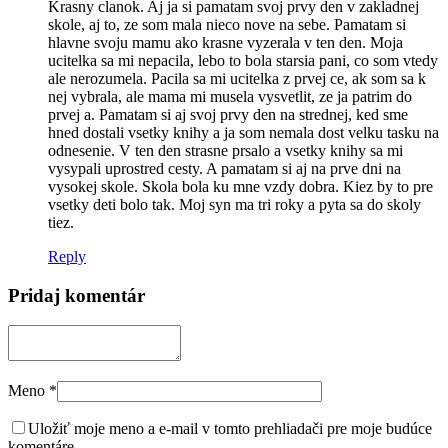
Krasny clanok. Aj ja si pamatam svoj prvy den v zakladnej
skole, aj to, ze som mala nieco nove na sebe. Pamatam si
hlavne svoju mamu ako krasne vyzerala v ten den. Moja
ucitelka sa mi nepacila, lebo to bola starsia pani, co som vtedy
ale nerozumela. Pacila sa mi ucitelka z prvej ce, ak som sa k
nej vybrala, ale mama mi musela vysvetlit, ze ja patrim do
prvej a. Pamatam si aj svoj prvy den na strednej, ked sme
hned dostali vsetky knihy a ja som nemala dost velku tasku na
odnesenie. V ten den strasne prsalo a vsetky knihy sa mi
vysypali uprostred cesty. A pamatam si aj na prve dni na
vysokej skole. Skola bola ku mne vzdy dobra. Kiez by to pre
vsetky deti bolo tak. Moj syn ma tri roky a pyta sa do skoly
tiez.
Reply
Pridaj komentár
Meno
*
Uložiť moje meno a e-mail v tomto prehliadači pre moje budúce
komentáre.