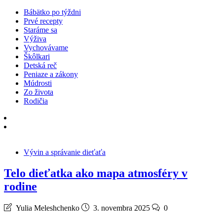
Bábätko po týždni
Prvé recepty
Staráme sa
Výživa
Vychovávame
Škôlkari
Detská reč
Peniaze a zákony
Múdrosti
Zo života
Rodičia
Vývin a správanie dieťaťa
Telo dieťatka ako mapa atmosféry v
rodine
Yulia Meleshchenko
3. novembra 2025
0