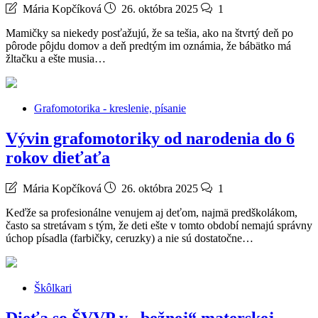
Mária Kopčíková
26. októbra 2025
1
Mamičky sa niekedy posťažujú, že sa tešia, ako na štvrtý deň po
pôrode pôjdu domov a deň predtým im oznámia, že bábätko má
žltačku a ešte musia…
Grafomotorika - kreslenie, písanie
Vývin grafomotoriky od narodenia do 6
rokov dieťaťa
Mária Kopčíková
26. októbra 2025
1
Keďže sa profesionálne venujem aj deťom, najmä predškolákom,
často sa stretávam s tým, že deti ešte v tomto období nemajú správny
úchop písadla (farbičky, ceruzky) a nie sú dostatočne…
Škôlkari