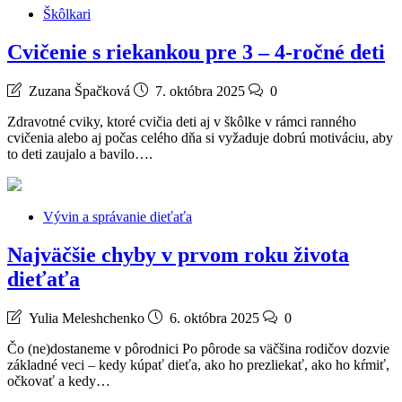
Škôlkari
Cvičenie s riekankou pre 3 – 4-ročné deti
Zuzana Špačková
7. októbra 2025
0
Zdravotné cviky, ktoré cvičia deti aj v škôlke v rámci ranného
cvičenia alebo aj počas celého dňa si vyžaduje dobrú motiváciu, aby
to deti zaujalo a bavilo….
Vývin a správanie dieťaťa
Najväčšie chyby v prvom roku života
dieťaťa
Yulia Meleshchenko
6. októbra 2025
0
Čo (ne)dostaneme v pôrodnici Po pôrode sa väčšina rodičov dozvie
základné veci – kedy kúpať dieťa, ako ho prezliekať, ako ho kŕmiť,
očkovať a kedy…