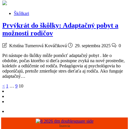
Škôlkari
Prvýkrát do škôlky: Adaptačný pobyt a
možnosti rodičov
Kristína Turnerová Kováčiková
29. septembra 2025
0
Pri nástupe do škôlky môže pomôcť adaptačný pobyt . Ide o
obdobie, počas ktorého si dieťa postupne zvyká na nové prostredie,
kolektív a odlúčenie od rodiča. Pedagógovia aj psychológovia ho
odporúčajú, pretože zmierňuje stres dieťaťa aj rodiča. Ako funguje
adaptačný…
Stránkovanie
<
1
…
9
10
príspevkov
Inzercia