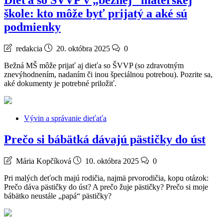
Dieťa so ŠVVP v „bežnej“ materskej
škole: kto môže byť prijatý a aké sú
podmienky
redakcia
20. októbra 2025
0
Bežná MŠ môže prijať aj dieťa so ŠVVP (so zdravotným
znevýhodnením, nadaním či inou špeciálnou potrebou). Pozrite sa,
aké dokumenty je potrebné priložiť.
Vývin a správanie dieťaťa
Prečo si bábätká dávajú pästičky do úst
Mária Kopčíková
10. októbra 2025
0
Pri malých deťoch majú rodičia, najmä prvorodičia, kopu otázok:
Prečo dáva pästičky do úst? A prečo žuje pästičky? Prečo si moje
bábätko neustále „papá“ pästičky?