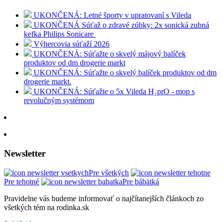
UKONČENÁ: Letné športy v upratovaní s Vileda
UKONČENÁ Súťaž o zdravé zúbky: 2x sonická zubná
kefka Philips Sonicare
Výhercovia súťaží 2026
UKONČENÁ: Súťažte o skvelý májový balíček
produktov od dm drogerie markt
UKONČENÁ: Súťažte o skvelý balíček produktov od dm
drogerie markt.
UKONČENÁ: Súťažte o 5x Vileda H₂prO - mop s
revolučným systémom
Newsletter
Pre všetkých
Pre tehotné
Pre bábätká
Pravidelne vás budeme informovať o najčítanejších článkoch zo
všetkých tém na rodinka.sk