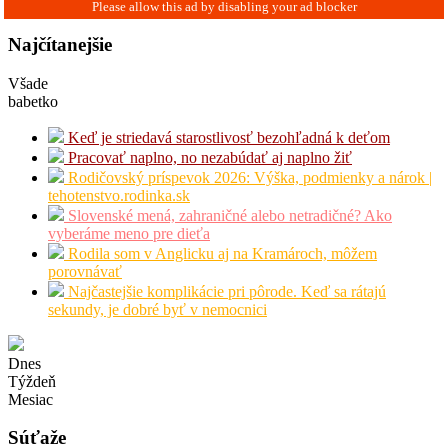
Najčítanejšie
Všade
babetko
Keď je striedavá starostlivosť bezohľadná k deťom
Pracovať naplno, no nezabúdať aj naplno žiť
Rodičovský príspevok 2026: Výška, podmienky a nárok |
tehotenstvo.rodinka.sk
Slovenské mená, zahraničné alebo netradičné? Ako
vyberáme meno pre dieťa
Rodila som v Anglicku aj na Kramároch, môžem
porovnávať
Najčastejšie komplikácie pri pôrode. Keď sa rátajú
sekundy, je dobré byť v nemocnici
Dnes
Týždeň
Mesiac
Súťaže