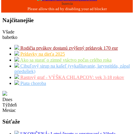
Inzercia
Najčítanejšie
Všade
babetko
Rodičia prvákov dostanú zvýšený prídavok 170 eur
Prídavky na dieťa 2025
Ako sa starať o zimné vtáctvo počas celého roka
Cibuľový sirup na kašeľ (vykašliavanie, laryngitída, zápal
priedušiek)
Rastový graf - VÝŠKA CHLAPCOV: vek 3-18 rokov
Piata choroba
Dnes
Týždeň
Mesiac
Súťaže
UKONČENÁ: Letné športy v upratovaní s Vileda