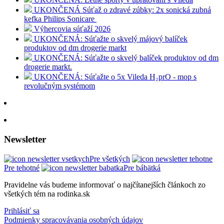
UKONČENÁ Súťaž o zdravé zúbky: 2x sonická zubná
kefka Philips Sonicare
Výhercovia súťaží 2026
UKONČENÁ: Súťažte o skvelý májový balíček
produktov od dm drogerie markt
UKONČENÁ: Súťažte o skvelý balíček produktov od dm
drogerie markt.
UKONČENÁ: Súťažte o 5x Vileda H₂prO - mop s
revolučným systémom
Newsletter
Pre všetkých
Pre tehotné
Pre bábätká
Pravidelne vás budeme informovať o najčítanejších článkoch zo
všetkých tém na rodinka.sk
Prihlásiť sa
Podmienky spracovávania osobných údajov