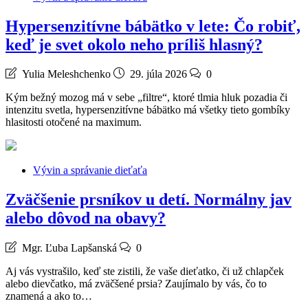
Hypersenzitívne bábätko v lete: Čo robiť,
keď je svet okolo neho príliš hlasný?
Yulia Meleshchenko
29. júla 2026
0
Kým bežný mozog má v sebe „filtre“, ktoré tlmia hluk pozadia či
intenzitu svetla, hypersenzitívne bábätko má všetky tieto gombíky
hlasitosti otočené na maximum.
Vývin a správanie dieťaťa
Zväčšenie prsníkov u detí. Normálny jav
alebo dôvod na obavy?
Mgr. Ľuba Lapšanská
0
Aj vás vystrašilo, keď ste zistili, že vaše dieťatko, či už chlapček
alebo dievčatko, má zväčšené prsia? Zaujímalo by vás, čo to
znamená a ako to…