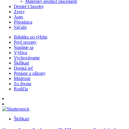
Materský product placement
Detské Choroby
Zvery
Auto
Pôrodnica
Súťaže
Bábätko po týždni
Prvé recepty
Staráme sa
Výživa
Vychovávame
Škôlkari
Detská reč
Peniaze a zákony
Múdrosti
Zo života
Rodičia
Škôlkari