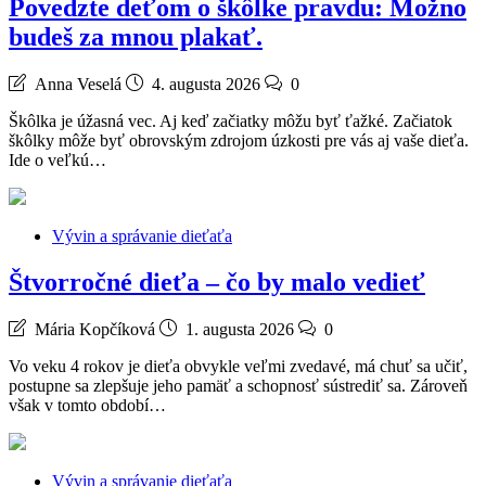
Povedzte deťom o škôlke pravdu: Možno
budeš za mnou plakať.
Anna Veselá
4. augusta 2026
0
Škôlka je úžasná vec. Aj keď začiatky môžu byť ťažké. Začiatok
škôlky môže byť obrovským zdrojom úzkosti pre vás aj vaše dieťa.
Ide o veľkú…
Vývin a správanie dieťaťa
Štvorročné dieťa – čo by malo vedieť
Mária Kopčíková
1. augusta 2026
0
Vo veku 4 rokov je dieťa obvykle veľmi zvedavé, má chuť sa učiť,
postupne sa zlepšuje jeho pamäť a schopnosť sústrediť sa. Zároveň
však v tomto období…
Vývin a správanie dieťaťa