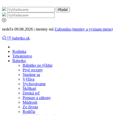
nedeľa 09.08.2026 | meniny má
Ľubomíra (meniny a vyznam mena)
babetko.sk
Rodinka
Tehotenstvo
Babetko
Bábätko po týždni
Prvé recepty
Staráme sa
Výživa
Vychovávame
Škôlkari
Detská reč
Peniaze a zákony
Múdrosti
Zo života
Rodičia