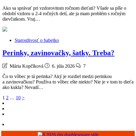
Ako sa správať pri vzdorovitom ročnom dieťati? Všade sa píše o
období vzdoru u 2-4 ročných detí, ale ja mam problém s ročným
dievčatkom. Vraj…
Starostlivosť o babetko
Perinky, zavinovačky, šatky. Treba?
Mária Kopčíková
6. júla 2026
7
Čo to vôbec je tá perinka? Aký je rozdiel medzi perinkou
a zavinovačkou? Používa to vôbec ešte niekto? Nie je v tom to dieťa
ako kukla? Nevadí…
Stránkovanie
1
2
…
10
>
príspevkov