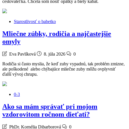
cestovateľka. Chcela som nosiť opätky a biely kabát.
Starostlivosť o babetko
Mliečne zúbky, rodičia a najčastejšie
omyly
Eva Pavlíková
8. júla 2026
0
Rodičia si často myslia, že keď zuby vypadnú, tak problém zmizne,
ale poškodené alebo chýbajúce mliečne zuby môžu ovplyvniť
ďalší vývoj chrupu.
0-3
Ako sa mám správať pri mojom
vzdorovitom ročnom dieťati?
PhDr. Kornélia Dibarborová
0