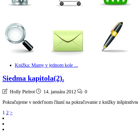
Knižka: Mamy v jednom kole ...
Siedma kapitola(2).
Holly Pielrot
14. januára 2012
0
Pokračujeme v nedeľnom čítaní na pokračovanie z knižky inšpiratívne
Stránkovanie
1
2
>
príspevkov