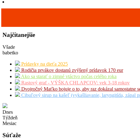
Najčítanejšie
Všade
babetko
Prídavky na dieťa 2025
Rodičia prvákov dostanú zvýšený prídavok 170 eur
Ako sa starať o zimné vtáctvo počas celého roka
Rastový graf - VÝŠKA CHLAPCOV: vek 3-18 rokov
Dvojročný Maťko bojuje o to, aby raz dokázal samostatne s
Cibuľový sirup na kašeľ (vykašliavanie, laryngitída, zápal p
Dnes
Týždeň
Mesiac
Súťaže