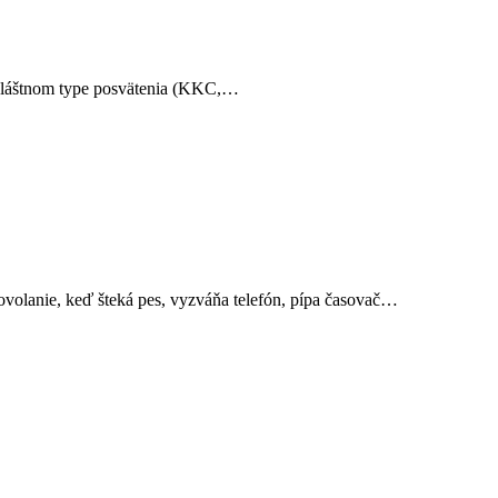
 zvláštnom type posvätenia (KKC,…
ovolanie, keď šteká pes, vyzváňa telefón, pípa časovač…