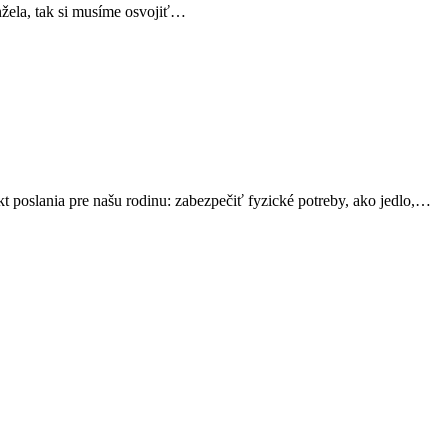
nžela, tak si musíme osvojiť…
ekt poslania pre našu rodinu: zabezpečiť fyzické potreby, ako jedlo,…