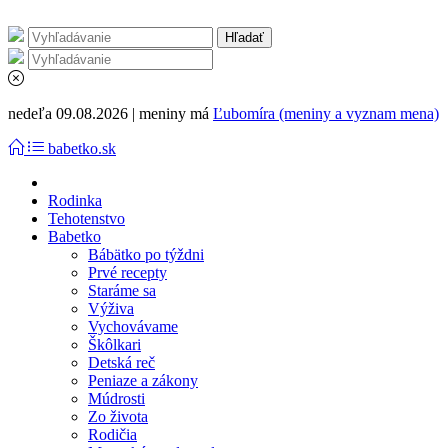
nedeľa 09.08.2026 | meniny má
Ľubomíra (meniny a vyznam mena)
babetko.sk
Rodinka
Tehotenstvo
Babetko
Bábätko po týždni
Prvé recepty
Staráme sa
Výživa
Vychovávame
Škôlkari
Detská reč
Peniaze a zákony
Múdrosti
Zo života
Rodičia