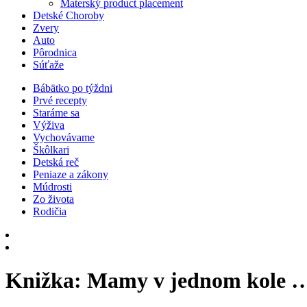
Materský product placement
Detské Choroby
Zvery
Auto
Pôrodnica
Súťaže
Bábätko po týždni
Prvé recepty
Staráme sa
Výživa
Vychovávame
Škôlkari
Detská reč
Peniaze a zákony
Múdrosti
Zo života
Rodičia
Knižka: Mamy v jednom kole 