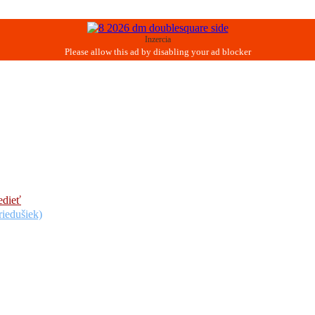
Inzercia
edieť
riedušiek)