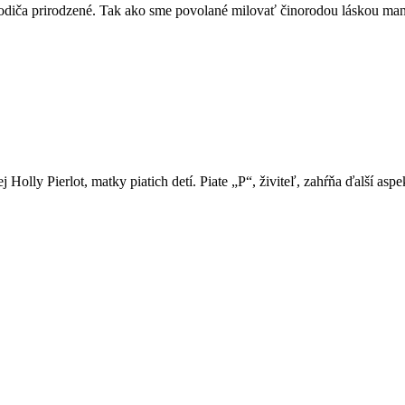
re rodiča prirodzené. Tak ako sme povolané milovať činorodou láskou ma
Holly Pierlot, matky piatich detí. Piate „P“, živiteľ, zahŕňa ďalší asp